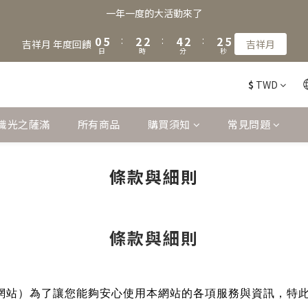
2
7
4
4
6
4
4
7
一年一度的大活動來了
1
6
3
3
5
3
3
6
0
5
:
2
2
:
4
2
:
2
5
吉祥月 年度回饋
吉祥月
日
時
分
秒
4
1
1
3
1
1
4
3
0
0
2
0
0
3
$
TWD
2
1
2
1
0
1
0
0
識光之薩滿
所有商品
購買須知
常見問題
條款與細則
條款與細則
網站）為了讓您能夠安心使用本網站的各項服務與資訊，特