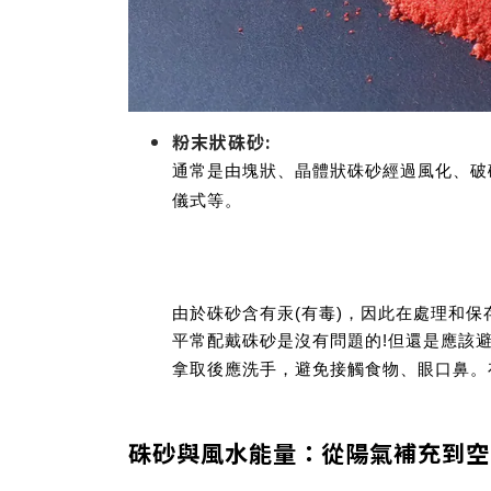
粉末狀硃砂:
通常是由塊狀、晶體狀硃砂經過風化、破
儀式等。
由於硃砂含有汞(有毒)，因此在處理和保
平常配戴硃砂是沒有問題的!
但還是應該
避
拿取後應洗手，
避免接觸食物、眼口鼻
。
硃砂與風水能量：從陽氣補充到空