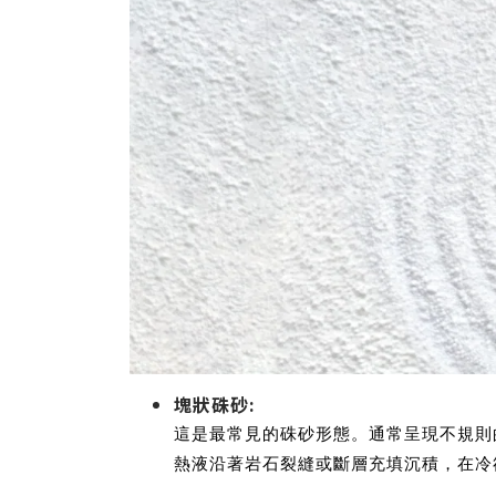
塊狀硃砂:
這是最常見的硃砂形態。通常呈現不規則
熱液沿著岩石裂縫或斷層充填沉積，在冷