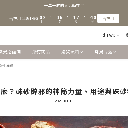
2
5
2
8
3
9
5
一年一度的大活動來了
1
4
1
7
2
8
4
9
0
3
:
0
6
:
1
7
:
3
8
吉祥月 年度回饋
吉祥月
日
時
分
秒
2
5
0
6
2
7
1
4
5
1
6
$
TWD
0
3
4
0
5
2
3
4
1
2
3
識光之薩滿
所有商品
購買須知
常見問題
0
1
2
0
1
物件推薦
0
什麼？硃砂辟邪的神秘力量、用途與硃砂
2025-03-13