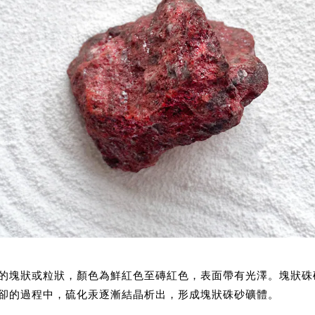
的塊狀或粒狀，顏色為鮮紅色至磚紅色，表面帶有光澤。塊狀硃
卻的過程中，硫化汞逐漸結晶析出，形成塊狀硃砂礦體。