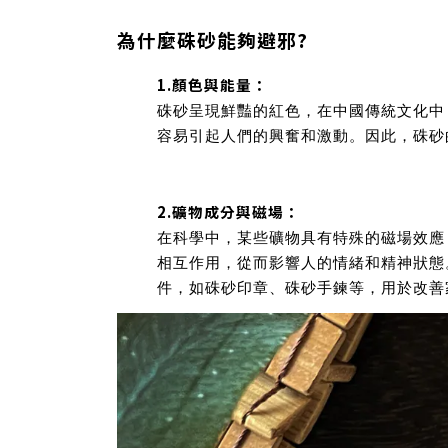
為什麼硃砂能夠避邪?
1.顏色與能量：
硃砂呈現鮮豔的紅色，在中國傳統文化中
容易引起人們的興奮和激動。因此，硃砂
2.礦物成分與磁場：
在科學中，某些礦物具有特殊的磁場效應
相互作用，從而影響人的情緒和精神狀態
件，如硃砂印章、硃砂手鍊等，用於改善