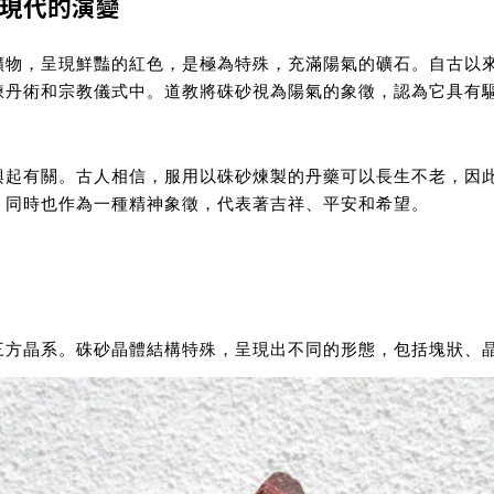
現代的演變
礦物，呈現鮮豔的紅色，是極為特殊，充滿陽氣的礦石。自古以
煉丹術和宗教儀式中。道教將硃砂視為陽氣的象徵，認為它具有
興起有關。古人相信，服用以硃砂煉製的丹藥可以長生不老，因
，同時也作為一種精神象徵，代表著吉祥、平安和希望。
於三方晶系。硃砂晶體結構特殊，呈現出不同的形態，包括塊狀、