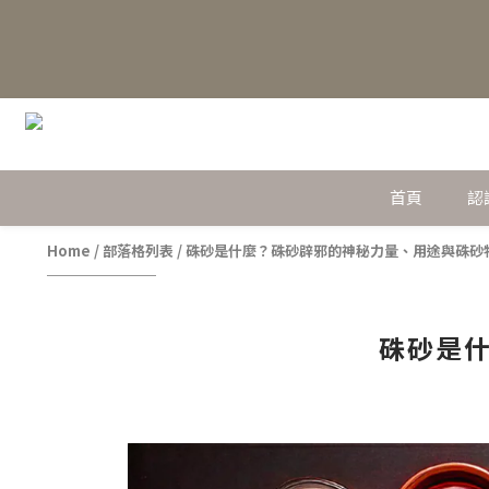
首頁
認
Home
/
部落格列表
/
硃砂是什麼？硃砂辟邪的神秘力量、用途與硃砂
硃砂是