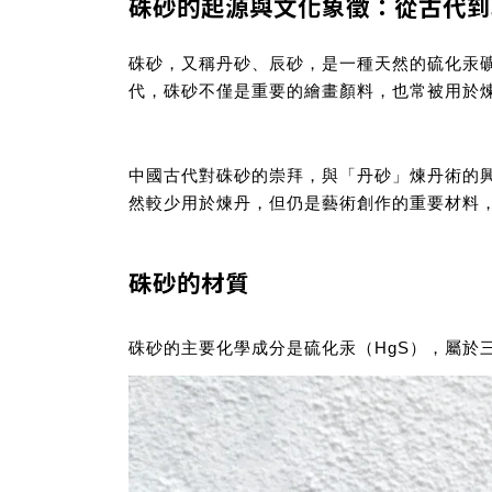
硃砂的起源與文化象徵：從古代到
硃砂，又稱丹砂、辰砂，是一種天然的硫化汞
代，硃砂不僅是重要的繪畫顏料，也常被用於
中國古代對硃砂的崇拜，與「丹砂」煉丹術的
然較少用於煉丹，但仍是藝術創作的重要材料
硃砂的材質
硃砂的主要化學成分是硫化汞（HgS），屬