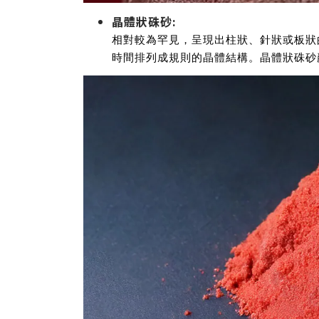
晶體狀硃砂:
相對較為罕見，呈現出柱狀、針狀或板狀
時間排列成規則的晶體結構。晶體狀硃砂