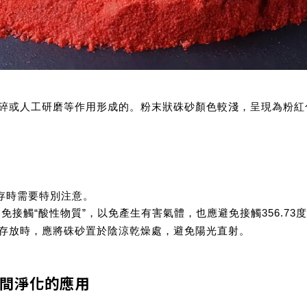
碎或人工研磨等作用形成的。粉末狀硃砂顏色較淺，呈現為粉紅
存時需要特別注意。
356.73
免接觸“酸性物質”
，以免產生有害氣體，也應避免接觸
度
存放時，應將硃砂置於陰涼乾燥處，
避免陽光直射
。
間淨化的應用