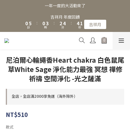
3
8
3
6
5
7
7
4
一年一度的大活動來了
2
7
2
5
4
6
6
3
1
6
1
4
3
5
5
2
吉祥月 年度回饋
0
5
:
0
3
:
2
4
:
4
1
吉祥月
日
時
分
秒
4
2
1
3
3
0
3
1
0
2
2
2
0
1
1
1
0
0
0
尼泊爾心輪繩香Heart chakra 白色鼠尾
草White Sage 淨化能力最強 冥想 禪修
祈禱 空間淨化 -光之薩滿
全店，全店滿2000享免運（海外除外）
NT$510
款式