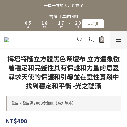
3
8
4
4
5
3
一年一度的大活動來了
2
7
3
3
9
4
2
1
6
2
9
2
8
3
1
吉祥月 年度回饋
0
5
:
1
8
:
1
7
:
2
0
吉祥月
日
時
分
秒
4
0
7
0
6
1
3
6
5
0
2
5
4
1
4
3
0
3
2
梅塔特隆立方體黑色祭壇布 立方體象徵
2
1
著穩定和完整性具有保護和力量的意義
1
0
0
尋求天使的保護和引導並在靈性實踐中
找到穩定和平衡 -光之薩滿
全店，全店滿2000享免運（海外除外）
NT$490