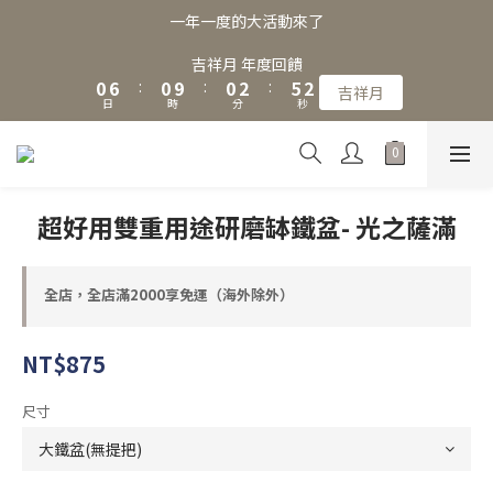
3
9
3
3
5
8
5
一年一度的大活動來了
2
8
2
2
4
7
4
1
7
1
1
3
6
3
吉祥月 年度回饋
0
6
:
0
9
:
0
2
:
5
2
吉祥月
日
時
分
秒
5
8
1
4
1
4
7
0
3
0
3
6
2
2
5
1
1
4
0
超好用雙重用途研磨缽鐵盆- 光之薩滿
0
3
2
1
全店，全店滿2000享免運（海外除外）
0
NT$875
尺寸