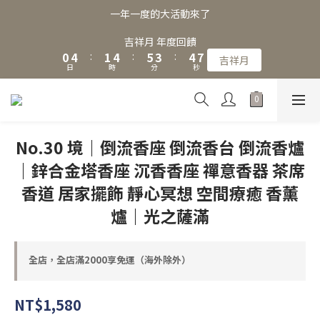
3
7
4
7
8
6
7
一年一度的大活動來了
2
6
3
6
7
5
6
9
1
5
2
5
6
4
5
8
吉祥月 年度回饋
0
4
:
1
4
:
5
3
:
4
7
吉祥月
日
時
分
秒
3
0
3
4
2
3
6
2
2
3
1
2
5
1
1
2
0
1
4
0
0
1
0
3
0
2
No.30 境｜倒流香座 倒流香台 倒流香爐
1
｜鋅合金塔香座 沉香香座 禪意香器 茶席
0
香道 居家擺飾 靜心冥想 空間療癒 香薰
爐｜光之薩滿
全店，全店滿2000享免運（海外除外）
NT$1,580