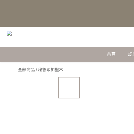
首頁
認
全部商品
/
秘魯印加聖木