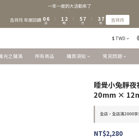
9
2
8
3
4
7
9
5
一年一度的大活動來了
8
1
7
2
3
6
8
4
7
0
6
:
1
2
:
5
7
:
3
吉祥月 年度回饋
吉祥月
6
日
時
分
秒
5
0
1
4
6
2
5
4
0
3
5
1
4
$
TWD
3
2
4
0
3
2
1
3
2
1
0
2
1
識光之薩滿
所有商品
購買須知
常見問題
0
1
0
0
睡覺小兔靜夜
20mm × 1
全店，全店滿2000
NT$2,280