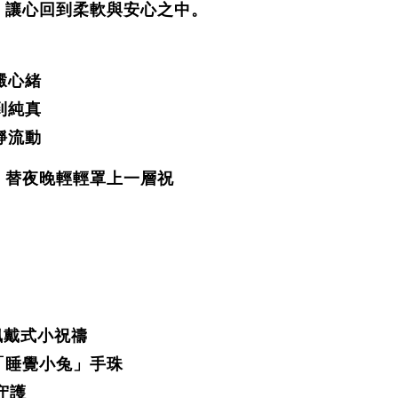
，讓心回到柔軟與安心之中。
澱心緒
到純真
靜流動
，替夜晚輕輕罩上一層祝
o 佩戴式小祝禱
「睡覺小兔」手珠
守護