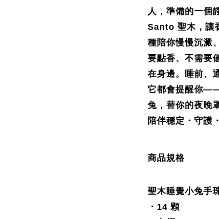
人，準備的一個靜
Santo 聖木
種陪你慢慢沉澱
要點香、不需要
在身邊。睡前、
它都會提醒你—
兔，替你的夜晚罩
陪伴
穩定・守護
商品規格
聖木睡覺小兔手珠
・14 顆