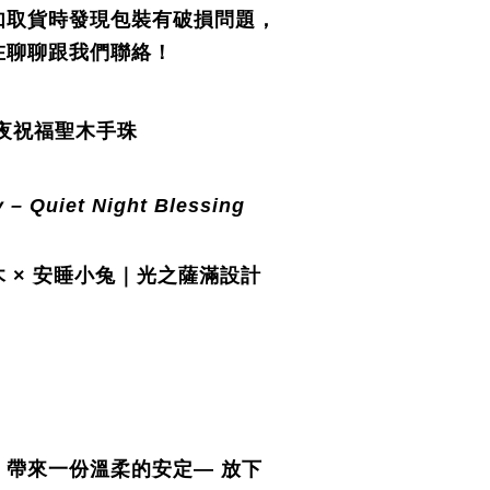
如取貨時發現包裝有破損問題，
在聊聊跟我們聯絡！
靜夜祝福聖木手珠
 – Quiet Night Blessing
 × 安睡小兔｜光之薩滿設計
，帶來一份溫柔的安定— 放下