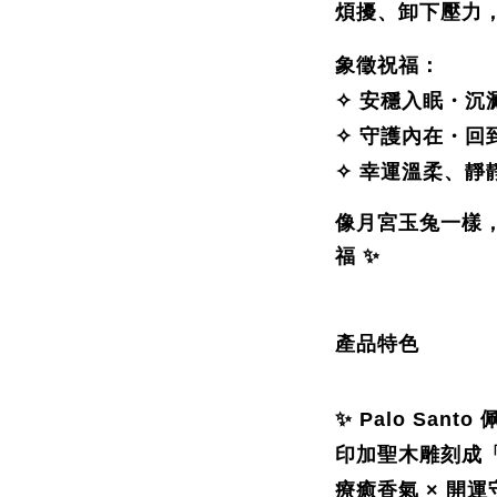
煩擾、卸下壓力
象徵祝福：
✧ 安穩入眠・沉
✧ 守護內在・回
✧ 幸運溫柔、靜
像月宮玉兔一樣
福 ✨
產品特色
✨
Palo Sant
印加聖木雕刻成
療癒香氣 × 開運