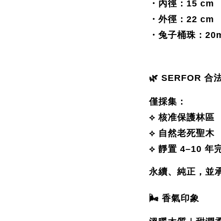
・內徑：15 cm
・外徑：22 cm
・兔子桶珠：20
🌿 SERFOR 
僅採集：
⟡ 核准保護林區
⟡ 自然老死聖木
⟡ 靜置 4–10 
永續、純正，並
🌬 香氣印象