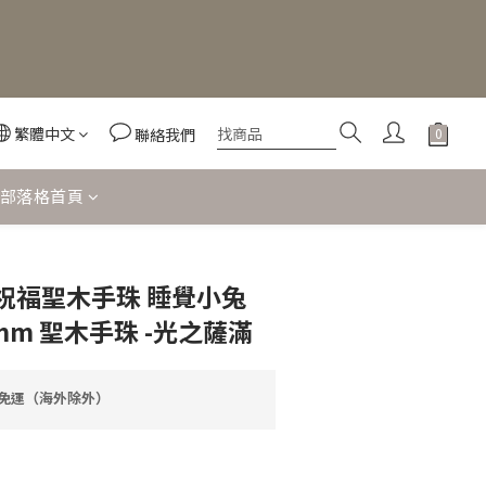
繁體中文
聯絡我們
部落格首頁
立即購買
祝福聖木手珠 睡覺小兔
2mm 聖木手珠 -光之薩滿
享免運（海外除外）