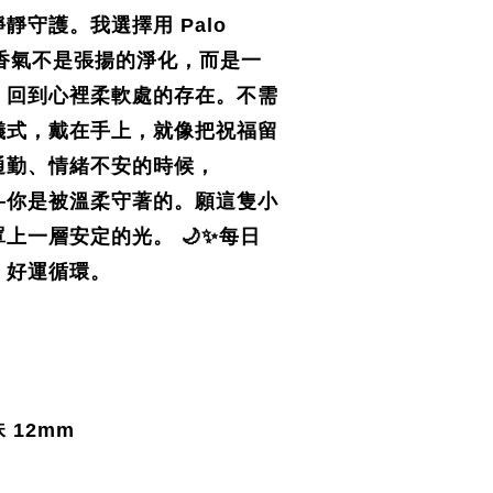
靜守護。我選擇用 Palo
，讓香氣不是張揚的淨化，而是一
、回到心裡柔軟處的存在。不需
儀式，戴在手上，就像把祝福留
通勤、情緒不安的時候，
—你是被溫柔守著的。願這隻小
上一層安定的光。 🌙✨
每日
・好運循環。
 12mm