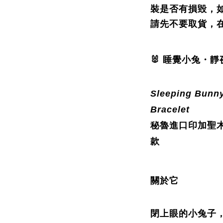
裝是否有損毀，
請先不要取貨，
🐰 睡覺小兔・
Sleeping Bunny
Bracelet
秘魯進口印加聖木
款
關於它
閉上眼的小兔子