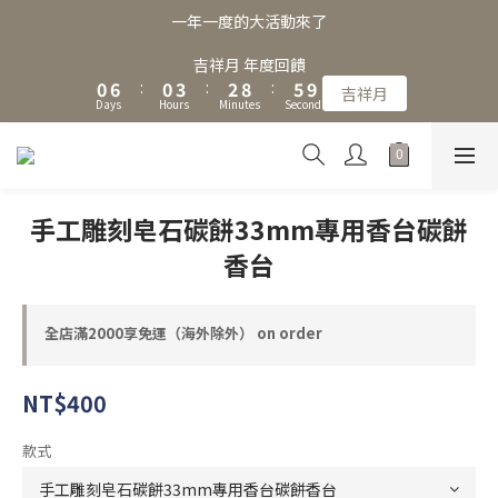
3
9
3
6
5
8
一年一度的大活動來了
2
8
2
5
4
7
1
7
1
4
3
9
6
吉祥月 年度回饋
0
6
:
0
3
:
2
8
:
5
9
吉祥月
Days
Hours
Minutes
Seconds
5
2
1
7
4
8
4
1
0
6
3
7
3
0
5
2
6
2
4
1
5
1
3
0
4
手工雕刻皂石碳餅33mm專用香台碳餅
0
2
3
香台
1
2
0
1
0
全店滿2000享免運（海外除外） on order
NT$400
款式