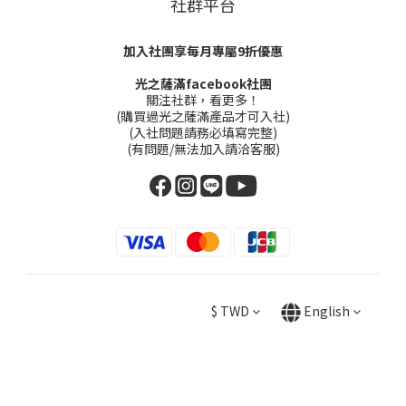
社群平台
加入社團享每月專屬9折優惠
光之薩滿facebook社團
關注社群，看更多！
(購買過光之薩滿產品才可入社)
(入社問題請務必填寫完整)
(有問題/無法加入請洽客服)
$
TWD
English
BUY NOW