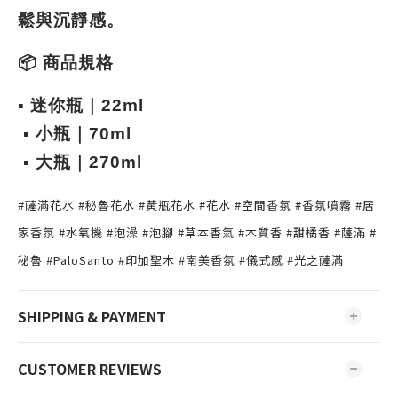
鬆與沉靜感。
📦 商品規格
▪ 迷你瓶｜22ml
 ▪ 小瓶｜70ml
 ▪ 大瓶｜270ml
#薩滿花水 #秘魯花水 #黃瓶花水 #花水 #空間香氛 #香氛噴霧 #居
家香氛 #水氧機 #泡澡 #泡腳 #草本香氣 #木質香 #甜橘香 #薩滿 #
秘魯 #PaloSanto #印加聖木 #南美香氛 #儀式感 #光之薩滿
SHIPPING & PAYMENT
CUSTOMER REVIEWS