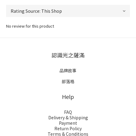
No review for this product
認識光之薩滿
品牌故事
部落格
Help
FAQ
Delivery & Shipping
Payment
Return Policy
Terms & Conditions