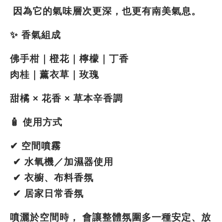
 因為它的氣味層次更深，也更有南美氣息。
✨ 香氣組成
佛手柑｜橙花｜檸檬｜丁香
肉桂｜薰衣草｜玫瑰
甜橘 × 花香 × 草本辛香調
🧴 使用方式
✔ 空間噴霧
 ✔ 水氧機／加濕器使用
 ✔ 衣櫥、布料香氛
 ✔ 居家日常香氛
噴灑於空間時， 會讓整體氛圍多一種安定、放