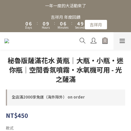
3
9
3
3
9
7
一年一度的大活動來了
2
8
2
2
8
6
1
7
1
1
7
5
吉祥月 年度回饋
9
0
6
:
0
9
:
0
6
:
4
吉祥月
8
Days
Hours
Minutes
Seconds
5
8
5
3
7
4
7
4
2
6
3
6
3
1
5
2
5
2
0
4
1
4
1
秘魯版薩滿花水 黃瓶｜大瓶・小瓶・迷
3
0
3
0
2
你瓶｜空間香氛噴霧・水氧機可用 - 光
2
1
1
之薩滿
0
0
全店滿2000享免運（海外除外） on order
NT$450
款式