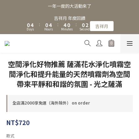
3
7
3
7
7
3
3
4
一年一度的大活動來了
2
6
2
6
6
2
2
3
1
5
1
5
5
1
1
2
吉祥月 年度回饋
0
4
:
0
4
:
4
0
:
0
1
吉祥月
Days
Hours
Minutes
Seconds
3
3
3
0
2
2
2
1
1
1
0
0
0
空間淨化好物推薦 薩滿花水淨化噴霧空
間淨化和提升能量的天然噴霧劑為空間
帶來平靜和和諧的氛圍 - 光之薩滿
全店滿2000享免運（海外除外） on order
NT$720
款式