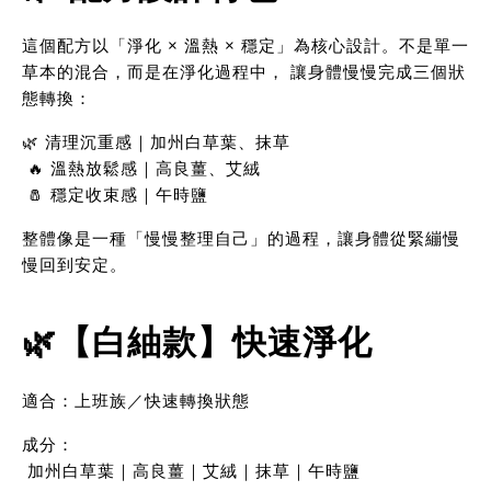
這個配方以「淨化 × 溫熱 × 穩定」為核心設計。不是單一
草本的混合，而是在淨化過程中， 讓身體慢慢完成三個狀
態轉換：
🌿 清理沉重感｜加州白草葉、抹草
 🔥 溫熱放鬆感｜高良薑、艾絨
 🧂 穩定收束感｜午時鹽
整體像是一種「慢慢整理自己」的過程，讓身體從緊繃慢
慢回到安定。
🌿【白紬款】快速淨化
適合：上班族／快速轉換狀態
成分：
 加州白草葉｜高良薑｜艾絨｜抹草｜午時鹽