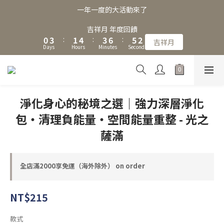
5
3
6
4
7
6
9
8
一年一度的大活動來了
4
2
5
3
6
5
8
7
3
1
4
2
5
4
7
6
吉祥月 年度回饋
2
0
3
:
1
4
:
3
6
:
5
吉祥月
1
Days
Hours
Minutes
Seconds
2
0
3
2
5
4
0
1
2
1
4
3
0
1
0
3
2
0
2
1
1
0
淨化身心的秘境之選｜強力深層淨化
0
包・清理負能量・空間能量重整 - 光之
薩滿
全店滿2000享免運（海外除外） on order
NT$215
款式