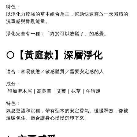
特色：
以淨化力較強的草本組合為主，幫助快速釋放一天累積的
沉重感與雜亂能量。
淨化完會有一種：「終於可以放鬆了」的感覺。
🌕【黃庭款】深層淨化
適合：容易疲憊／敏感體質／需要安定感的人
成分：
 印加聖木屑｜高良薑｜艾葉｜抹草｜午時鹽
特色：
氣息更溫和沉穩，帶有聖木的安定香氣。慢慢釋放，像被
溫暖包住。適合讓身心慢慢沉靜下來。