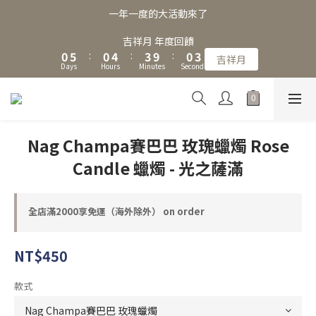
3
8
3
7
6
3
6
一年一度的大活動來了
2
7
2
6
5
2
5
1
6
1
5
4
1
4
吉祥月 年度回饋
0
5
:
0
4
:
3
9
:
0
3
吉祥月
Days
Hours
Minutes
Seconds
4
3
2
8
2
3
2
1
7
1
2
1
0
6
0
1
0
5
0
4
Nag Champa賽巴巴 玫瑰蠟燭 Rose
3
Candle 蠟燭 - 光之薩滿
2
1
0
全店滿2000享免運（海外除外） on order
NT$450
款式