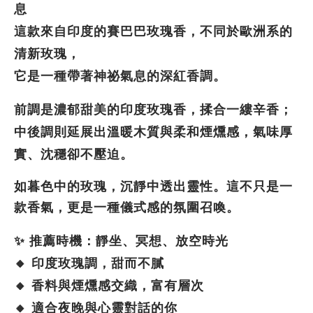
息
這款來自印度的賽巴巴玫瑰香，不同於歐洲系的
清新玫瑰，
它是一種帶著神祕氣息的深紅香調。
前調是濃郁甜美的印度玫瑰香，揉合一縷辛香；
中後調則延展出溫暖木質與柔和煙燻感，氣味厚
實、沈穩卻不壓迫。
如暮色中的玫瑰，沉靜中透出靈性。這不只是一
款香氣，更是一種儀式感的氛圍召喚。
✨ 推薦時機：靜坐、冥想、放空時光
🔸 印度玫瑰調，甜而不膩
🔸 香料與煙燻感交織，富有層次
🔸 適合夜晚與心靈對話的你