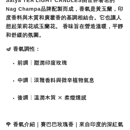
Satya TEA LIGHT CANDLES由世界著名的
Nag Champa品牌配製而成，香氣是黃玉蘭，印
度香料與木質和廣藿香的基調相結合。它也讓人
想起茉莉花或玉蘭花。 香味旨在營造溫暖，平靜
和舒緩的氛圍。
🪔
香氣調性
：
前調｜甜潤印度玫瑰
中調｜淡雅香料與微辛植物氣息
後調｜溫潤木質 × 柔煙燻感
🌹 香氣介紹｜賽巴巴玫瑰香｜來自印度的深紅氣