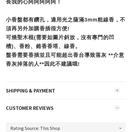
長我的心阿阿阿阿阿！
小香盤都有鑽孔，適用光之薩滿3mm粗線香，不
須再另外加購香插很方便!
可燒聖木棍(需要如圖片斜放，沒有專門的凹
槽)、香粉、錐香香塔、線香。
盤香需要香插並且可能超出香台導致落灰 **介意
香灰掉落的人**因此不建議哦!
SHIPPING & PAYMENT
CUSTOMER REVIEWS