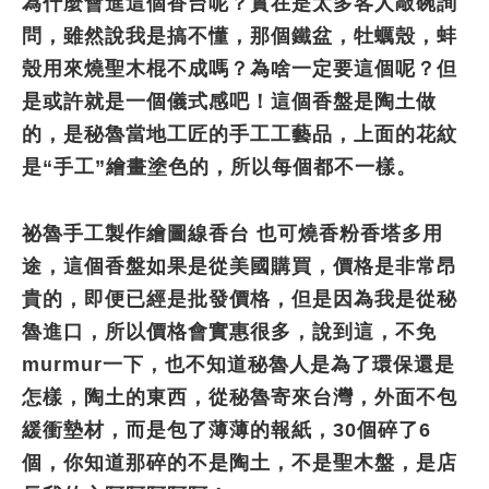
為什麼會進這個香台呢？實在是太多客人敲碗詢
問，雖然說我是搞不懂，那個鐵盆，牡蠣殼，蚌
殼用來燒聖木棍不成嗎？為啥一定要這個呢？但
是或許就是一個儀式感吧！這個香盤是陶土做
的，是秘魯當地工匠的手工工藝品，上面的花紋
是“手工”繪畫塗色的，所以每個都不一樣。
祕魯手工製作繪圖線香台 也可燒香粉香塔多用
途，這個香盤如果是從美國購買，價格是非常昂
貴的，即便已經是批發價格，但是因為我是從秘
魯進口，所以價格會實惠很多，說到這，不免
murmur一下，也不知道秘魯人是為了環保還是
怎樣，陶土的東西，從秘魯寄來台灣，外面不包
緩衝墊材，而是包了薄薄的報紙，30個碎了6
個，你知道那碎的不是陶土，不是聖木盤，是店