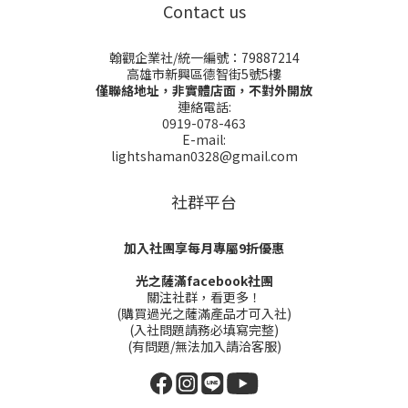
Contact us
翰觀企業社/統一編號：79887214
高雄市新興區德智街5號5樓
僅聯絡地址，非實體店面，不對外開放
連絡電話:
0919-078-463
E-mail:
lightshaman0328@gmail.com
社群平台
加入社團享每月專屬9折優惠
光之薩滿facebook社團
關注社群，看更多！
(購買過光之薩滿產品才可入社)
(入社問題請務必填寫完整)
(有問題/無法加入請洽客服)