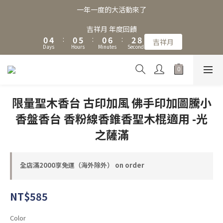
3
7
3
8
3
9
5
一年一度的大活動來了
2
6
2
7
2
8
4
9
1
5
1
6
1
7
3
吉祥月 年度回饋
8
0
4
:
0
5
:
0
6
:
2
吉祥月
Days
Hours
Minutes
Seconds
7
3
4
5
1
6
2
3
4
0
5
1
2
3
4
0
1
2
3
0
1
限量聖木香台 古印加風 佛手印加圖騰小
2
0
1
香盤香台 香粉線香錐香聖木棍適用 -光
0
之薩滿
全店滿2000享免運（海外除外） on order
NT$585
Color