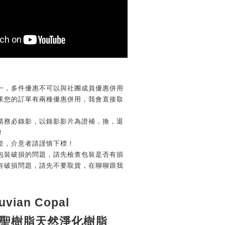
一，多件優惠不可以與社團成員優惠併用
果您的訂單有兩種優惠併用，我會直接取
請務必錄影，以錄影影片為證補，換，退
！
差，介意者請謹慎下標！
包裝破損的問題，請先檢查包裝是否有損
有破損問題，請先不要取貨，在聊聊跟我
vian Copal
聖樹脂天然淨化樹脂  