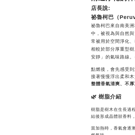
店長說:
祕魯柯巴（Peruv
祕魯柯巴來自南美洲
中，被視為與自然與
常被用於空間淨化、
相較於部分厚重型樹
安靜」的氣味路線。☀
點燃後，會先感受到
接著慢慢浮出柔和木
整體香氣清爽、不厚
🌿 樹脂介紹
樹脂是樹木在生長過
結後形成晶體狀香料
當加熱時，香氣會逐漸