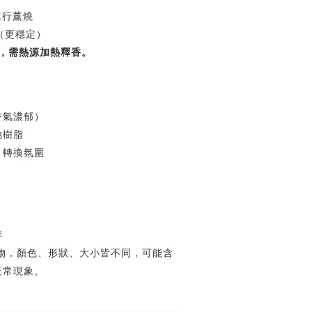
進行薰燒
（更穩定）
燒，需熱源加熱釋香。
香氣濃郁）
他樹脂
、轉換氛圍
存
物，顏色、形狀、大小皆不同，可能含
正常現象。