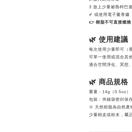
3.放上少量祕魯柯巴
✔ 或使用電子薰香爐
👉 樹脂不可直接燃
🌿 使用建議
每次使用少量即可（
可單一使用或混合其
適合空間淨化、冥想
🌿 商品規格
重量：14g（0.5oz）
包裝：夾鏈袋密封保
※ 天然樹脂為自然產
少量樹皮或粉末，屬