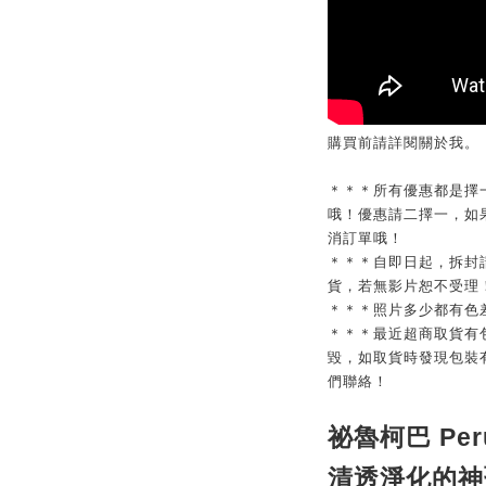
購買前請詳閱關於我。
＊＊＊所有優惠都是擇
哦！優惠請二擇一，如
消訂單哦！
＊＊＊自即日起，拆封
貨，若無影片恕不受理
＊＊＊照片多少都有色
＊＊＊最近超商取貨有
毀，如取貨時發現包裝
們聯絡！
祕魯柯巴 Peru
清透淨化的神