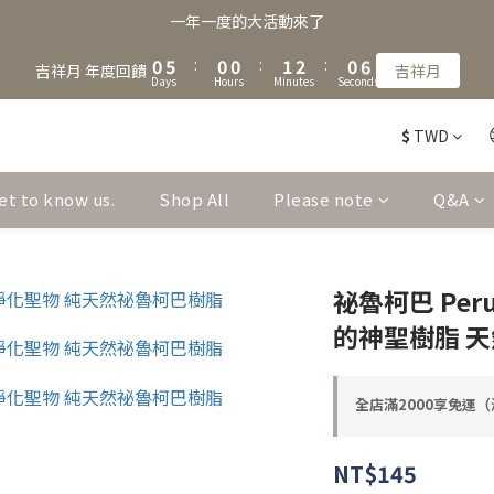
2
7
2
2
3
4
2
8
一年一度的大活動來了
1
6
1
1
2
3
1
7
0
5
:
0
0
:
1
2
:
0
6
吉祥月 年度回饋
吉祥月
Days
Hours
Minutes
Seconds
4
0
1
5
3
0
4
$
TWD
2
3
1
2
0
1
et to know us.
Shop All
Please note
Q&A
0
祕魯柯巴 Peru
的神聖樹脂 天
全店滿2000享免運（海
NT$145