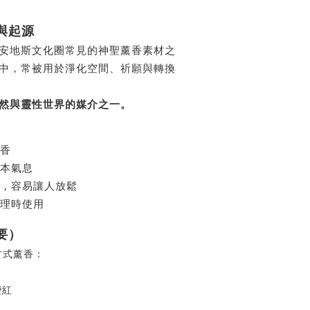
與起源
安地斯文化圈常見的神聖薰香素材之
中，常被用於淨化空間、祈願與轉換
然與靈性世界的媒介之一。
脂香
草本氣息
重，容易讓人放鬆
整理時使用
要）
方式薰香：
）
變紅