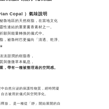
ian Copal ）氣味說明
秘魯地區的天然樹脂，在當地文化
靈性連結的重要薰香素材之一。
祈願與能量轉換的儀式中。
脂，
祕魯柯巴更偏向「清透、乾淨、
️
淡淡甜潤的樹脂香，
質與微微草本氣息，
重，帶有一種被整理過的空間感。
程中自然分泌的保護性物質，
經時間凝
，自古被用於儀式與空間淨化。
釋放， 是一種從「靜」開始展開的自