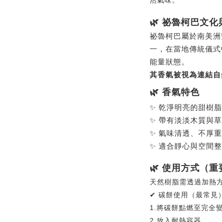
然氣味。
🌿 
祕魯
柯巴文化
祕魯柯巴屬於南美洲
一，
在當地傳統儀式
能量狀態。
其香氣被視為連結自
🌿 香氣特色
✨ 乾淨明亮的甜樹
✨ 帶有淡淡木質與
✨ 氣味清透、不厚
✨ 適合靜心與空間
🌿 使用方式（重
天然樹脂需透過加熱
✔ 碳餅使用（最常見
1.將碳餅點燃至完全
2.放入耐熱容器