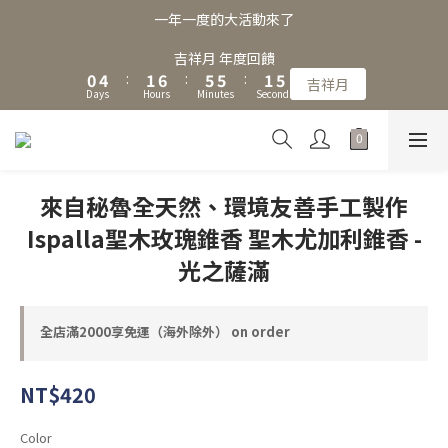
3
7
4
9
8
8
4
7
一年一度的大活動來了
2
6
3
8
7
7
3
6
1
5
2
7
6
6
2
5
吉祥月 年度回饋
0
4
:
1
6
:
5
5
:
1
4
吉祥月
Days
Hours
Minutes
Seconds
3
0
5
4
4
0
3
2
4
3
3
2
1
3
2
2
1
0
2
1
1
0
1
0
0
來自秘魯全天然、環境友善手工製作
0
Ispalla聖木玫瑰錐香 聖木尤加利錐香 -
光之薩滿
全店滿2000享免運（海外除外） on order
NT$420
Color