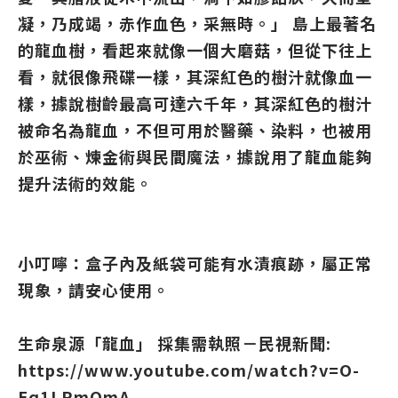
凝，乃成竭，赤作血色，采無時。」 島上最著名
的龍血樹，看起來就像一個大磨菇，但從下往上
看，就很像飛碟一樣，其深紅色的樹汁就像血一
樣，據說樹齡最高可達六千年，其深紅色的樹汁
被命名為龍血，不但可用於醫藥、染料，也被用
於巫術、煉金術與民間魔法，據說用了龍血能夠
提升法術的效能。
小叮嚀
：盒子內及紙袋可能有水漬痕跡，屬正常
現象，請安心使用。
生命泉源「龍血」 採集需執照－民視新聞:
https://www.youtube.com/watch?v=O-
Eq1LRmQmA