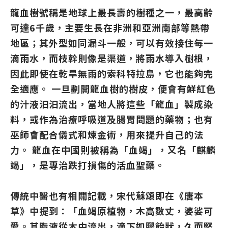
龍血樹號稱是地球上最長壽的樹種之一，最高齡
可達6千歲，主要生長在非洲和亞洲南部等熱帶
地區；其外型如同漏斗一般，可以有效接住每一
滴雨水，而枝幹則像是渠道，將雨水導入樹根，
因此即使在乾旱無雨的索科特拉島，它也能夠完
全適應。 一旦劃開龍血樹的樹皮，便會有鮮紅色
的汁液汩汩流出，當地人將這些「龍血」製成染
料，或作為治療呼吸道及腸胃問題的藥物；也有
巫師會配合儀式和煉金術，用來提升自己的法
力。 龍血在中國則被稱為「血竭」，又名「麒麟
竭」，是專治跌打損傷的活血聖藥。
傳統中醫也有相關記載，宋代蘇頌即在《唐本
草》中提到：「血竭原植物，木高數丈，婆娑可
愛。其脂液從木中流出，滴下如膠飴狀，久而堅