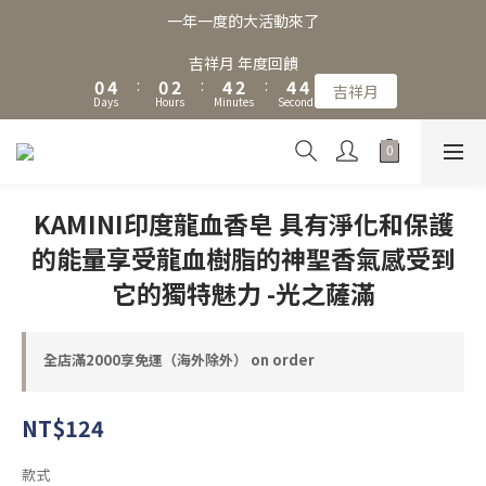
3
7
3
5
7
5
7
6
一年一度的大活動來了
2
6
2
4
6
4
6
5
1
5
1
3
5
3
5
4
吉祥月 年度回饋
0
4
:
0
2
:
4
2
:
4
3
吉祥月
Days
Hours
Minutes
Seconds
3
1
3
1
3
2
2
0
2
0
2
1
1
1
1
0
0
0
0
KAMINI印度龍血香皂 具有淨化和保護
的能量享受龍血樹脂的神聖香氣感受到
它的獨特魅力 -光之薩滿
全店滿2000享免運（海外除外） on order
NT$124
款式