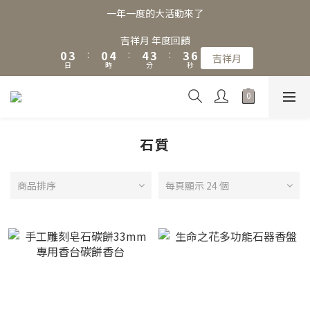
3
6
3
7
7
6
6
9
一年一度的大活動來了
2
5
2
6
6
5
5
8
1
4
1
5
5
4
4
7
吉祥月 年度回饋
0
3
:
0
4
:
4
3
:
3
6
吉祥月
日
時
分
秒
2
3
3
2
2
5
1
2
2
1
1
4
0
1
1
0
0
3
0
0
2
1
石質
0
商品排序
每頁顯示 24 個