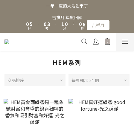
3
8
3
6
4
3
3
9
一年一度的大活動來了
2
7
2
5
3
2
2
8
1
6
1
4
2
1
1
7
吉祥月 年度回饋
0
5
:
0
3
:
1
0
:
0
6
吉祥月
日
時
分
秒
4
2
0
5
3
1
4
2
0
3
1
2
0
1
HEM系列
0
商品排序
每頁顯示 24 個