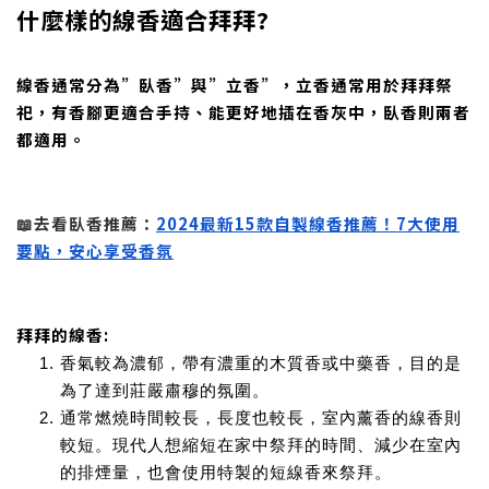
什麼樣的線香適合拜拜?
線香通常分為”臥香”與”立香”，立香通常用於拜拜祭
祀，有香腳更適合手持、能更好地插在香灰中，臥香則兩者
都適用。
📖去看臥香推薦：
2024最新15款自製線香推薦！7大使用
要點，安心享受香氛
拜拜的線香:
香氣較為濃郁，帶有濃重的木質香或中藥香，目的是
為了達到莊嚴肅穆的氛圍。
通常燃燒時間較長，長度也較長，室內薰香的線香則
較短。現代人想縮短在家中祭拜的時間、減少在室內
的排煙量，也會使用特製的短線香來祭拜。