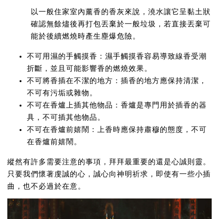
以一般住家室內薰香的香灰來說，澆水讓它呈黏土狀
確認無餘燼後再打包丟棄於一般垃圾，若直接丟棄可
能於後續燃燒時產生塵爆危險。
不可用濕的手觸摸香：
濕手觸摸香容易導致線香受潮
折斷，並且可能影響香的燃燒效果。
不可將香插在不潔的地方：
插香的地方應保持清潔，
不可有污垢或雜物。
不可在香爐上插其他物品：
香爐是專門用於插香的器
具，不可插其他物品。
不可在香爐前嬉鬧：
上香時應保持肅穆的態度，不可
在香爐前嬉鬧。
縱然有許多需要注意的事項，拜拜最重要的還是心誠則靈。
只要我們懷著虔誠的心，誠心向神明祈求，即使有一些小插
曲，也不必過於在意。