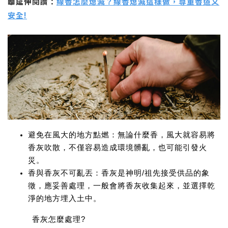
📖延伸閱讀：
線香怎麼熄滅？線香熄滅這樣做，尊重香道又
安全!
避免在風大的地方點燃：
無論什麼香，風大就容易將
香灰吹散，不僅容易造成環境髒亂，也可能引發火
災。
香與香灰不可亂丟：
香灰是神明/祖先接受供品的象
徵，應妥善處理，一般會將香灰收集起來，並選擇乾
淨的地方埋入土中。
香灰怎麼處理?