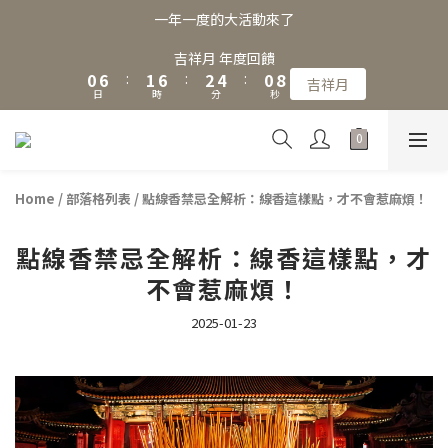
3
9
4
9
5
7
3
一年一度的大活動來了
2
8
3
8
4
6
2
9
1
7
2
7
3
5
1
8
吉祥月 年度回饋
0
6
:
1
6
:
2
4
:
0
7
吉祥月
日
時
分
秒
5
0
5
1
3
6
4
4
0
2
5
3
3
1
4
2
2
0
3
1
1
2
Home
/
部落格列表
/
點線香禁忌全解析：線香這樣點，才不會惹麻煩！
0
0
1
0
點線香禁忌全解析：線香這樣點，才
不會惹麻煩！
2025-01-23