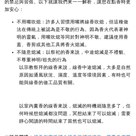
的禁忌與習俗。以下就讓我們來一一解析，讓您在點香時更
加安心：
不用嘴吹熄：
許多人習慣用嘴將線香吹熄，但這種做
法在傳統上被認為是不敬的行為。因為香火代表著神
明的靈氣，用嘴吹熄等同於對神明不敬。建議使用香
蓋、香剪或其他工具將香火熄滅。
不隨意熄滅：
以祭祀的香來說，中途熄滅是不禮貌、
不尊重神明/祖先的行為
以宗教祭拜的線香來說，線香中途熄滅，大多是自然
原因如通風狀況、濕度、溫度等環境因素，有時也可
能與線香的做工品質有關。
以室內薰香的線香來說，熄滅的時機就隨意多了，任
何時候想熄滅都沒問題，冥想結束了可以熄滅；需要
靜心閱讀的時間結束了當然也可以熄滅。