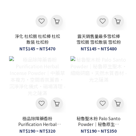
淨化 杜松捆 杜松棒 杜松
露天銷售量最多雪松棒
散裝 杜松粉
雪松捆 雪松散裝 雪松粉
NT$145 ~ NT$470
NT$145 ~ NT$480
極品除障藥香粉
秘魯聖木粉 Palo Santo
Purification Herbal
Powder｜秘魯原生聖
Incense Powder｜中藥
木・細緻研磨・天然木質
NT$190 ~ NT$320
NT$190 ~ NT$350
草本複方・空間香氛薰
香材 - 光之薩滿