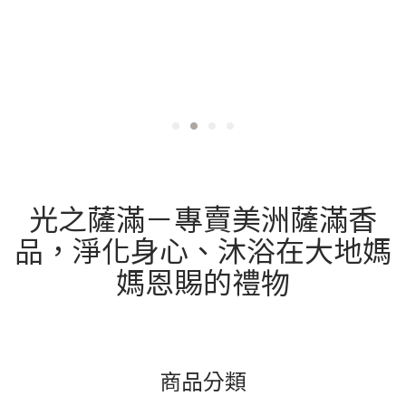
往是因為沒有建立起清晰的心理邊界，導致自己過度承擔了他人的
情緒與過度解讀環境訊息，容易將無心的行為解讀為惡意。氣場與
環境的相互影響：當內心疲憊時，更容易放大壓力我們身處的空間
與環境，隨時都在與個人的「氣場」進行著微細而緊密的互動，這
裡所說的「氣場」，其實就是我們內在的精神狀態、情緒能量與專
注力。當一個人長期處於高壓、睡眠不足或長期內耗的狀態時，做
事便容易出現小瑕疵或疏失，進而引發周遭的關切與檢討，讓人產
生「處處受阻」的挫折感；同時也可能會因為身心疲憊而使情緒被
放大，內心變得敏感，讓原本平凡的日常互動變得沉重而具壓迫
感。犯小人如何化解？重拾空間與心靈的平靜每當感覺身邊出現小
人時，最好的應對方式是將注意力回歸到自己身上。透過整理居住
與工作環境，能幫助自己同步梳理內心紛亂的思緒，進而在混亂的
光之薩滿－專賣美洲薩滿香
生活中重新建立秩序，找回內在的平靜與專注力。👉擺脫混亂思
緒，從清理環境開始辦公桌上堆滿文件、生活空間到處都散落著雜
品，淨化身心、沐浴在大地媽
物，光是視覺上就會帶來壓迫感，不僅容易影響工作效率，也會悄
悄引發內心的焦慮與混亂。此時藉由整理環境、搭配香氛與質感小
媽恩賜的禮物
物來放鬆心情，便能從中找回生活秩序；當內心恢復平靜，面對外
界的干擾與壓力時，自然也就能更加心平氣和。 整理環境：定期清
理身邊的環境和隨身物品，把用不到的雜物丟掉、回收；簡潔明亮
的生活空間，能降低視覺上帶來的壓力，有助於思緒清晰。搭配香
氛與質感小物：在整理完環境後，不妨點燃線香，或是擺放一塊質
感溫潤的天然礦石，藉由沉穩的香氣和視覺陪伴，為自己創造一個
安靜、能沉澱身心的角落。👉建立社交邊界，切換專屬儀式感在心
商品分類
中為自己築起一道健康的社交邊界，是建立秩序重要的一步，具體
方式包括學會拒絕別人、建立屬於自己的下班切換儀式感等等，透