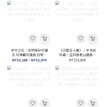
氣・無添加・7吋臥香線香－光之薩滿忙碌了一天後，需要一段能讓
身心好好沉澱的放鬆時光嗎？光之薩滿這款杜松臥香，採取「臥
香」設計，是躺著燃燒的香型，更能展現接近原料本身的純淨香氣
與氣韻。不管是平躺於香灰上燃燒，還是搭配專屬香插使用，都能
藉由香氣給予身心溫柔的撫慰，很適合用來營造個人的下班切換儀
式，用嗅覺陪伴你的居家時光，讓你在家時能重拾內心的平靜時
光。天然樹脂香｜白柯巴樹脂（White Copal)空間淨化系列 - 光之
薩滿白柯巴的氣味乾淨清透，是清新木質調，微松脂感中帶有淡淡
果香或柑橘氣息，給人清爽而不厚重的舒適感受。透過碳餅或電子
薰香爐微熱釋香，可以快速替所在的空間轉換氛圍，這份靜謐的香
氣很適合在冥想、閱讀或結束一天工作回家後使用，藉由這份溫柔
的香氣陪伴，能讓內心嘈雜的思緒逐漸沉澱下來。《福氣相隨》稀
赤守之石｜天然硃砂守護
《沉香五十載》｜半世紀
有難得避邪聖物野生波羅蜜雷劈木系列相思木雷劈木福祿款 葫蘆
石 可佩戴可擺放 日常守
珍藏・正印度老山檀香根
925純銀吊墜飾品 -光之薩滿想找一款質感溫潤，又蘊含古典寓意的
護 空間穩場 避邪護身 -光
料108念珠官網獨賣 -光
NT$2,285 ~ NT$2,870
NT$33,800
隨身飾品嗎？在華人傳統文化中，「葫蘆」因諧音「福祿」而深受
之薩滿
之薩滿
喜愛，象徵納福聚財、吉祥安康之意。這款葫蘆925純銀吊墜飾品，
無論是送禮或自用，都承載了最真摯的祝願，作為質感飾品隨身配
戴在身上，也能在忙碌日常中陪伴你一起沉澱心神，帶給你安心
感。 感覺最近在工作上處處受阻、人際溝通時也覺得卡卡的，忍不
住懷疑自己是不是「犯小人」？其實這是身體與情緒在發出訊號，
提醒你是時候暫停腳步，先重拾空間與心靈的平靜。想透過嗅覺和
視覺讓自己切換心情，歡迎來到光之薩滿，選購適合自己的商品，
讓它們陪著你梳理繁雜思緒、沉澱身心，重新找回生活的主導權。