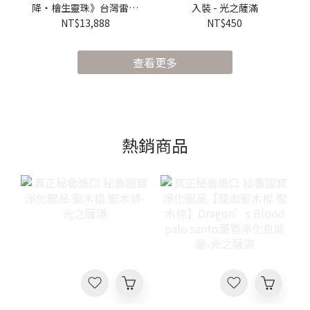
降・檜生靈珠》台灣雷劈
入裝 - 光之薩滿
黃檜設計款桶珠 × 鈕珠
NT$13,888
NT$450
手珠｜不撞款收藏級 -光
之薩滿
查看更多
熱銷商品