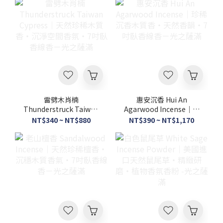
雷劈木肖楠
惠安沉香 Hui An
Thunderstruck Taiwan
Agarwood Incense｜珍
Cypress｜天然珍稀木質
稀沉香木質香・天然香
NT$340 ~ NT$880
NT$390 ~ NT$1,170
香・沉淨空間香氛・7吋
韻・7吋臥香線香－光之
臥香線香－光之薩滿
薩滿