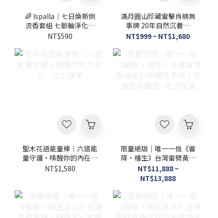
🌈 Ispalla｜七日煥新倒
滿月圓山珍藏雷擊肖楠無
流香套組 七脈輪淨化・
事牌 20年自然沉養老
秘魯聖木倒流香・靜心冥
料・厚油甜香・稀有山林
NT$590
NT$999 ~ NT$1,680
想香薰 -光之薩滿
珍木收藏級 - 光之薩滿
聖木花語能量棒｜六道能
限量絕版｜唯一一批《雷
量守護・喚醒你的內在光
降・檜生》台灣雷劈黃檜
- 光之薩滿
設計款圓珠手珠｜不撞款
NT$1,580
NT$11,888 ~
收藏級- 光之薩滿
NT$13,888