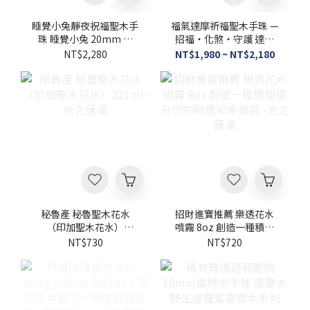
睡覺小兔靜夜祝福聖木手
福氣達摩祈福聖木手珠 —
珠 睡覺小兔 20mm ×
招福‧化煞‧守護 達摩
12mm 聖木手珠 -光之薩
手珠 15mm×10mm
NT$2,280
NT$1,980 ~ NT$2,180
滿
.20MM×12mm秘魯聖木
-光之薩滿
秘魯產 秘魯聖木花水
招財進寶推薦 樂透花水
（印加聖木花水）
噴霧 8oz 創造一種積極
221ml-光之薩滿
提升您的財運和幸運感 -
NT$730
NT$720
光之薩滿