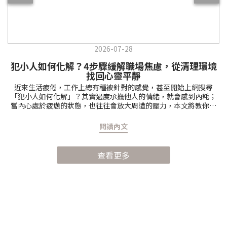
2026-07-28
犯小人如何化解？4步驟緩解職場焦慮，從清理環境
找回心靈平靜
近來生活疲倦，工作上總有種被針對的感覺，甚至開始上網搜尋
「犯小人如何化解」？其實過度承擔他人的情緒，就會感到內耗；
當內心處於疲憊的狀態，也往往會放大周遭的壓力，本文將教你透
過4個步驟來化解職場焦慮，重新找回生活的主導權。犯小人是什
麼？從人際關係來理解無論是在職場工作還是日常生活中，難免會
閱讀內文
有不斷付出，卻仍感覺被針對、處處受阻的時刻，在傳統文化中，
這種人際摩擦不斷或到處碰壁的感覺，常被通俗地形容為「犯小
人」。 當心中浮現「最近是不是犯小人？」的想法時，其實往往是
查看更多
身心發出的失衡警訊，代表潛意識察覺到人際往來漸漸流於猜忌與
防備，內心邊界頻頻遭到跨越。其實這不見得是有特定對象在惡意
刁難，更多是內在在提醒自己：現在的生活步調和社交頻率已經破
壞了內在的平靜，是時候重新建立清晰的個人邊界，找回生活的自
主權和安定感。為什麼總覺得被針對？人際邊界模糊帶來的不適感
每天下班或社交結束後，總覺得非常疲憊，對於同事的無心之言，
雖然努力說服自己可能只是心直口快，但還是難以抵抗內心油然而
生的排斥感，甚至覺得對方在暗示或針對自己？其實這種情況，往