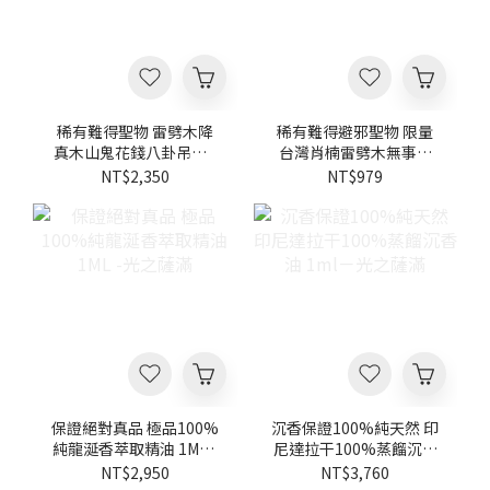
稀有難得聖物 雷劈木降
稀有難得避邪聖物 限量
真木山鬼花錢八卦吊飾 -
台灣肖楠雷劈木無事牌
光之薩滿
共七種-光之薩滿
NT$2,350
NT$979
保證絕對真品 極品100%
沉香保證100%純天然 印
純龍涎香萃取精油 1ML -
尼達拉干100%蒸餾沉香
光之薩滿
油 1ml－光之薩滿
NT$2,950
NT$3,760