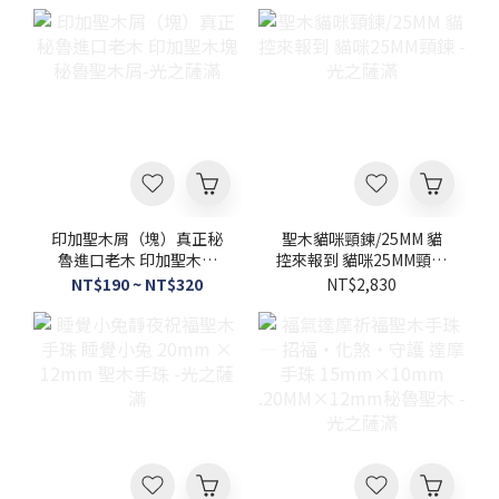
香・沉淨淨化儀式・磁場
清理 - 光之薩滿
印加聖木屑（塊）真正秘
聖木貓咪頸鍊/25MM 貓
魯進口老木 印加聖木塊
控來報到 貓咪25MM頸鍊
秘魯聖木屑-光之薩滿
- 光之薩滿
NT$190 ~ NT$320
NT$2,830