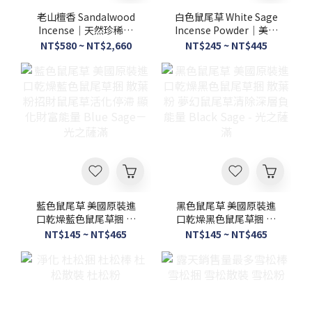
老山檀香 Sandalwood
白色鼠尾草 White Sage
Incense｜天然珍稀檀
Incense Powder｜美國
香・沉穩木質香氣・7吋
進口天然鼠尾草・精緻研
NT$580 ~ NT$2,660
NT$245 ~ NT$445
臥香線香－光之薩滿
磨・植物香氛香粉 -光之
薩滿
藍色鼠尾草 美國原裝進
黑色鼠尾草 美國原裝進
口乾燥藍色鼠尾草捆 散
口乾燥黑色鼠尾草捆 散
葉 粉招財鼠尾草活化停
葉 粉 夢幻鼠尾草清除深
NT$145 ~ NT$465
NT$145 ~ NT$465
滯 顯化財富能量 Blue
層負能量 Black Sage -
Sage－光之薩滿
光之薩滿