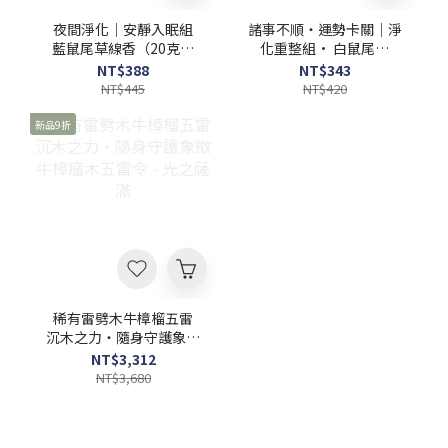
夜間淨化｜安靜入眠組
諸事不順・運勢卡關｜淨
藍鼠尾草線香（20克小
化重整組• 白鼠尾草
管） • 阿拉伯乳香樹脂
（10克小包）→基礎淨化
NT$388
NT$343
（1包） • 聖木棍（1
• 聖木（1根）→ 穩定氣
NT$445
NT$420
根） - 光之薩滿
場 • 杜松線香（1管）→
外層防護 - 光之薩滿
新品9折
稀有雷劈木牛樟榴五雷
沉木之力・隨身守護象徵
牛樟瘤木五雷令 - 光之薩
NT$3,312
滿
NT$3,680