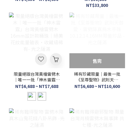
然紋理細緻厚實 -光之薩
之薩滿
NT$33,800
滿
售完
限量絕版台灣黃檜雷劈木
稀有珍藏限量｜最後一批
｜唯一一批「神木雷霆」
《至尊聖物》武則天御
台灣黃檜雷劈木16mm設
愛．雷劈降真烏木手珠
NT$6,688 ~ NT$7,688
NT$6,680 ~ NT$10,600
計款桶珠｜絕美花紋能量
10.12.14.16MM限量珍品
破表・收藏級稀有- 光之
-光之薩滿
薩滿