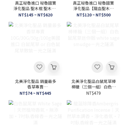
真正秘魯進口 秘魯國寶
真正秘魯進口 秘魯國寶
淨化聖品 聖木棍 聖木條-
淨化聖品【龍血聖木棍
光之薩滿
聖木條】Dragon’s
NT$145 ~ NT$620
NT$120 ~ NT$500
Blood palo santo薰香
淨化負能量-光之薩滿
北美淨化聖品 銷量最多
北美淨化聖品白鼠尾草棒
香草專賣
棒糖（三個一組）白色鼠
10G/30G/50g/100g美國
尾草迷你捆 white sage
NT$74 ~ NT$445
NT$479
進口 白鼠尾草 or 白色鼠
smudge－光之薩滿
尾草散裝－光之薩滿