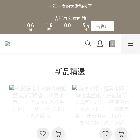
3
9
4
9
3
3
7
一年一度的大活動來了
2
8
3
8
2
2
6
1
7
2
7
1
1
5
吉祥月 年度回饋
9
0
6
:
1
6
:
0
0
:
4
吉祥月
8
日
時
分
秒
5
0
5
3
7
4
4
2
6
3
3
1
5
2
2
0
4
1
1
3
0
0
新品精選
2
1
0