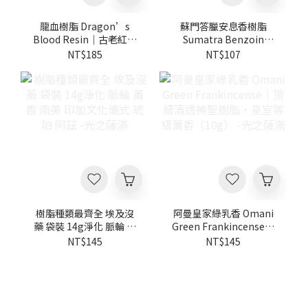
龍血樹脂 Dragon’s
蘇門答臘安息香樹脂
Blood Resin｜古老紅色
Sumatra Benzoin
樹脂・空間淨化・儀式薰
Resin｜神聖香脂・安定
NT$185
NT$107
香香材 -光之薩滿
淨化・靜心冥想香材 - 光
之薩滿
樹脂種類最齊全 埃及沒
阿曼皇家綠乳香 Omani
藥 袋裝 14g淨化 脈輪 薰
Green Frankincense｜
香 南美 印加文化儀式 琥
頂級清透神聖樹脂・皇室
NT$145
NT$145
珀 阿茲 -光之薩滿
等級薰香（10g） -光之
薩滿