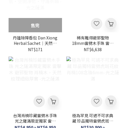
售完
丹雄除障香包 Dan Xiong
稀有難得避邪聖物
Herbal Sachet｜天然草
18mm雷劈木手珠 雷擊
本複方・除障避穢香氛・
木 野生波羅蜜雷劈木系
NT$171
NT$6,638
空間淨化・守護祈願 -光
列
之薩滿
台灣肖楠珍藏雷劈木手珠
極為罕見 可遇不可求典
光之薩滿限定獨家 雷擊
藏 珍品獨特雷劈虎斑花
木 避邪聖物 肖楠木，天
紋肖楠108念珠6mm-光
NT$4,950 ~ NT$6,950
NT$30,800 ~