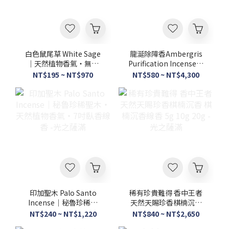
白色鼠尾草 White Sage
龍涎除障香Ambergris
｜天然植物香氣・無添
Purification Incense｜
加・7吋臥香線香－光之
天然草本調香・淨化香
NT$195 ~ NT$970
NT$580 ~ NT$4,300
薩滿
氛・7吋臥香線香－光之
薩滿
印加聖木 Palo Santo
稀有珍貴難得 香中王者
Incense｜秘魯珍稀聖
天然天賜珍香棋楠沉香
木・天然植物香氣・7吋
棋楠沉香線香 5g 10g
NT$240 ~ NT$1,220
NT$840 ~ NT$2,650
臥香線香 -光之薩滿
20g - 光之薩滿