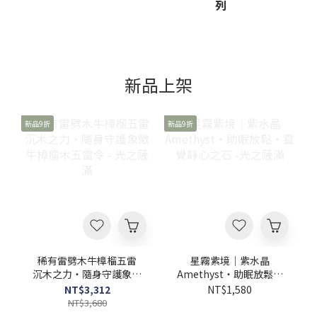
列
工作和休息時間分隔開來，身心才能獲得真正的放鬆。想做到這
點，不妨從視覺和嗅覺著手，例如回到家便點起線香，或是在玄關
處擺放紫水晶、黑曜石等天然礦石，藉由這些專屬的回家儀式，告
訴自己「今天的工作已經順利結束，可以好好休息了」。如何空間
淨化、氣場梳理？推薦適合你的5款小物想改變空間的氣場，其實不
需要繁雜的過程，透過嗅覺、視覺，就能簡單轉換心情，為單一的
新品上架
空間帶來不一樣的變化。以下推薦你5款適合擺放於居家、辦公桌的
小物，不僅兼具生活美學，也能陪伴你沉澱心情，重拾內心的平靜
與專注。【思緒明鏡】辦公室招財聚能．思維敏銳天使石文書水晶
新品9折
新品9折
組 -光之薩滿坐在辦公室一整天，思緒總是被繁雜的公事填滿，覺得
心神疲憊嗎？光之薩滿這款天使石文書水晶組，精選天使石方錐、
紫水晶、黃鐵礦、印度神石、虎眼石、綠血石，以及黑碧璽多款水
晶，並貼心附贈加州淨化白草棒棒糖、祕魯聖木棍、品牌布袋，以
及白色小圓盤。充滿質感的擺設很適合放在辦公桌，為工作環境帶
來煥然一新的視覺感，讓你在緊湊的工作間隙中，能有一處靜心沉
澱的角落，好好梳理繁雜的思緒，充飽電後再繼續手邊的工作。 📖
延伸閱讀：喚醒水晶的潛力!水晶淨化入門指南 稀有難得聖物 雷劈
木降真木五雷令吊飾 -光之薩滿 想找一款帶有沉穩氣場又具有質感
的隨身飾品嗎？光之薩滿這款五雷令吊飾，正面刻有「五雷號
令」、背面雕刻「總召萬靈」等字樣，兩側則刻上二十八星宿名
稀有雷劈木牛樟榴五雷
星霧紫境｜紫水晶
稱。五雷牌又稱雷令，源於古時軍隊的虎符，上圓下方的獨特外觀
沉木之力・隨身守護象徵
Amethyst・助眠放鬆・
融合了天地的象徵意涵，在傳統民俗文化中，有浩然正氣與祈福安
牛樟瘤木五雷令 - 光之薩
直覺靜心之石 -光之薩滿
NT$3,312
NT$1,580
定的美好祝願的意涵，這款吊飾無論是隨身佩戴，或是點綴於居家
滿
NT$3,680
環境中，都能彰顯出獨特且高雅的品味。杜松 Juniper天然植物香