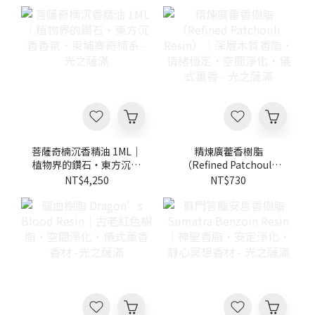
菩薩奇楠沉香精油 1ML｜
精煉廣藿香樹脂
植物界的鑽石・東方沉香
（Refined Patchouli
香氛・柬埔寨奇楠系 - 光
Resin）｜深層木質香
NT$4,250
NT$730
之薩滿
脂・情緒穩定・空間淨
化・儀式薰香 - 光之薩滿