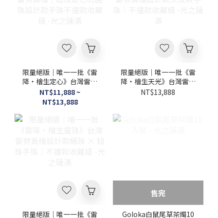
限量絕版｜唯一一批《雷
限量絕版｜唯一一批《雷
降・檜生定心》台灣雷劈
降・檜生天光》台灣雷劈
黃檜｜鈕珠定心式圓珠設
黃檜設計款天珠款手珠｜
NT$11,888 ~
NT$13,888
計款手珠不撞款收藏級 -
不撞款收藏級 -光之薩滿
NT$13,888
光之薩滿
售完
限量絕版｜唯一一批《雷
Goloka白鼠尾草茶燭10