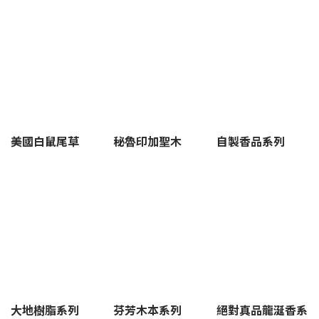
過這些行為分隔生活和工作，就能慢慢找到自己的步調。 學會堅定
拒絕別人：每個人的精力和時間有限，如果不懂得拒絕別人，過度
承擔工作和情緒的話，就容易消耗心力，讓自己非常疲倦，因此學
會堅定拒絕別人、明確彼此的界線是重要的第一步。建立自己的下
班切換儀式感：如果生活和工作沒有區隔開來，即使下班了也仍在
煩惱工作。建議下班到家後可以點燃香氛蠟燭，為自己打造一個簡
單的儀式感，告訴自己「今天的工作已經結束了」，讓自己到家之
後能好好放鬆。職場犯小人怎麼辦？4個實用步驟化解職場焦慮在工
作上遇到溝通卡關，或是付出沒有被看見時，比起陷入情緒消耗，
不如透過以下4個行動步驟，幫助自己沉澱情緒、重拾內心的平靜，
找回工作和生活的平衡。Step 1：劃清公私界線，掌握溝通主導權
美國白鼠尾草
秘魯印加聖木
自製香品系列
職場上有許多摩擦，起因和權責不分、溝通界線模糊有關，因此面
對容易產生爭議的交辦事項，溝通時建議盡量透過Email或通訊軟
體，以便留下文字紀錄，保持資訊透明與客觀；雖然保持友善的工
作態度，但也要注意社交距離，不要過度分享個人私生活或承擔起
不屬於自己的責任與情緒。Step 2： 清理辦公桌雜物，打造整潔的
工作空間維持工作環境整潔，有助於工作時集中注意力，進而提升
工作效率。所以，養成定期整理辦公桌、電腦桌面的習慣非常重
要，建議平常就可以順手把桌面上的垃圾丟掉，並且把常用物件放
回原位。Step 3： 透過呼吸法讓心情沉澱面對溝通不順，或是會議
氛圍不佳，導致負面情緒即將被激發時，先別急著馬上反應。醫師
建議，運用「4-7-8呼吸法」（持續吸氣4秒、屏氣7秒、再緩慢吐氣
8秒），並輔以香氛陪伴，可以舒緩當下的躁動與焦慮，讓思緒與情
緒逐漸沉澱、恢復平穩，進而能以更理性的態度面對後續的溝通。
大地樹脂系列
芬芳木本系列
絕對真品龍涎香系
Step 4： 用香氛或礦石建立專屬生活儀式劃清個人生活的界線，把