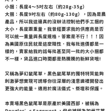
小捆：長度4～5吋左右（約28g-35g）
大捆：長度9吋左右（約80g-130g），因為是農
產品，所以我這邊真的沒辦法控制他們手工捆的
大小，長度跟重量，我曾經要求我的供應商是否
可以統一重量與長度規格，答案是不行！！！因
為美國原住民就是這麼隨性．我每批進價都是一
樣的，賣家給我的話每批甚至同一批的大小捆都
不一樣，貨品進口時間都是熱騰騰的新鮮貨哦!
又稱為夢幻鼠尾草，黑色鼠尾草的獨特特質能夠
刺激夢想實現可誘導你往深層的淺意識裡開發出
更強大的能量。適用於魔法儀式、祭壇和保護。
本賣場黑色鼠尾草是原產於美國西部，被稱為
Douglas’s Sagewort ，但也被稱為加州艾蒿