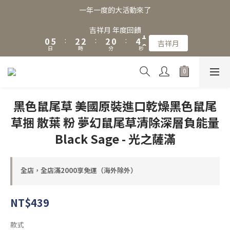
3
8
5
5
5
3
7
3
一年一度的大活動來了
2
7
4
4
4
2
6
2
1
6
3
3
3
1
5
1
吉祥月 年度回饋
0
5
:
2
2
:
2
0
:
4
0
吉祥月
日
時
分
秒
4
1
1
1
3
3
0
0
0
2
2
1
1
0
0
黑色鼠尾草 美國原裝進口乾燥黑色鼠尾
草捆 散葉 粉 夢幻鼠尾草清除深層負能量
Black Sage - 光之薩滿
全店，全店滿2000享免運（海外除外）
NT$439
款式