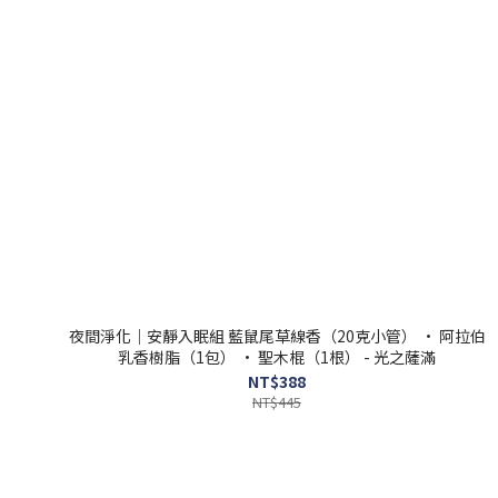
夜間淨化｜安靜入眠組 藍鼠尾草線香（20克小管） • 阿拉伯
乳香樹脂（1包） • 聖木棍（1根） - 光之薩滿
NT$388
NT$445