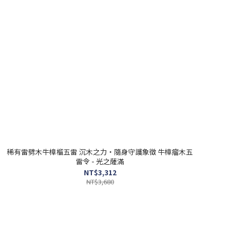
稀有雷劈木牛樟榴五雷 沉木之力・隨身守護象徵 牛樟瘤木五
雷令 - 光之薩滿
NT$3,312
NT$3,680