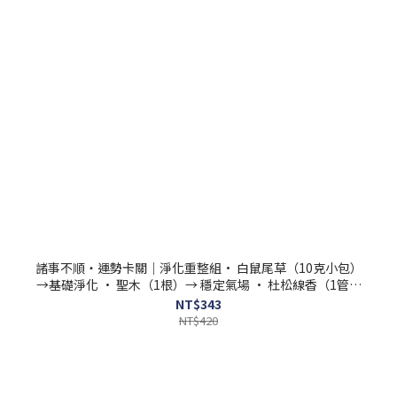
諸事不順・運勢卡關｜淨化重整組• 白鼠尾草（10克小包）
→基礎淨化 • 聖木（1根）→ 穩定氣場 • 杜松線香（1管）
→ 外層防護 - 光之薩滿
NT$343
NT$420