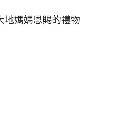
而非營利：品牌初衷是分享香氣與淨化的美好。安
點燃 除障粉，
以
全保障：選擇可靠電子熏香爐，提供維修與保險。
，沿著屋內 順
用
Q9: 科學分析與健康建議（簡化版）項目研究結果建
廚房、衛浴等舊
這
大地媽媽恩賜的禮物
議懸浮微粒 (PM2.5)香品燃燒釋放量高，長期暴露可
就像能量版的清潔
或
能傷害呼吸道保持通風，避免長時間連續燃燒揮發
恢復清淨。 第
對
性有機化合物 (VOCs)釋放苯、甲苯、甲醛等有害物
居 — 美國加州白
在
質選天然香草、控制燃燒量，使用香包或擴香器替
尾草進一步驅散
會
代火源安全開放火焰存在火災風險使用耐熱容器，
著牆角、門窗、
氧
燃燒完畢確保熄滅
「感謝舊能量的
吸
鼠尾草的煙霧，能
香
家只留下純淨的
等
穩定守護＆迎財能
易
木棍（Palo
有
取代傳統「入厝七
鼻炎
放在香爐中，繞
避
像請來一位小守
香
緒。 ✨ 特別建
潮
） 稍作停留，藉
務
能量流動，讓新
使
。 👉 聖木棍
見F
一盞守護的光，
建
淨宅不需繁瑣，乾
方
合。 入厝必備品
選香
醋茶」，象徵日
保
，把「柴」升級
的