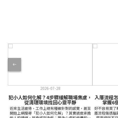
2026-07-28
犯小人如何化解？4步驟緩解職場焦慮，
入厝流程
從清理環境找回心靈平靜
掌握6
近來生活疲倦，工作上總有種被針對的感覺，甚至
好不容易買了
開始上網搜尋「犯小人如何化解」？其實過度承擔
厝流程傷透腦
他人的情緒，就會感到內耗；當內心處於疲憊的狀
麼而煩惱不