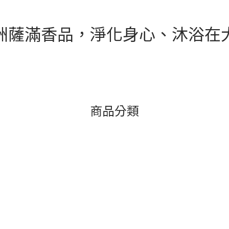
一壺水，並開啟電風扇微風吹拂，讓
接下來要為新家進行「能量打掃」。
蒸騰蔓延，象徵新家生機勃勃、財源
讓淨化的香煙緩緩散開。從大門開始
 全新清潔用品準備綁有紅布或貼紅紙
時針方向走一圈，特別加強角落、
洲薩滿香品，淨化身心、沐浴在
畚斗等，入厝當天清潔時記得「由外
能量容易堆積的地方。 👉 除障粉
徵把財氣掃進家門；掃出來的灰塵垃
劑，能驅散舊能量，掃除不安，讓家
裡，等隔天再帶出門倒掉，有「聚財
三步：白鼠尾草驅散 🌬️淨化整個新
意。✅ 硬幣與紅包（象徵財氣）準備
鼠尾草在除障粉淨化後，使用白鼠
8元的硬幣，代表「一路發、發發發」的
殘留能量點燃白鼠尾草，讓煙霧沿
空間角落放置雙數的硬幣，讓金屬碰
房間繞行，一邊行走，可以心念：
為空間注入活絡氛圍，象徵未來的家
離開，迎接清淨與和諧。」👉 白
盛。入厝流程怎麼進行？入厝儀式6步
徹底帶走負面與滯留的氣息，讓新
Step 1：新居淨屋在裝潢工班退場
空間感。第四步：聖木棍迎福 🔥
商品分類
工之後，可以利用粗鹽、白米，或是
量 — 秘魯印加聖木棍最後，以 聖
的木質調聖木、天然薰香，由內而外
Santo） 為新家注入溫暖能量，
間。Step 2：開爐燒水與撒幣入厝
寶」中的柴。點燃聖木棍，手持或
開一壺沸水，讓蒸汽在空間中蒸騰蔓
行臥室與家中空間，這個步驟，就
流動與生機勃勃；接著可以在房屋的
護神，守護新家、穩定家運、安定情
數的硬幣。Step 3：選定吉時開門
議：在居家 財位（玄關進門左前方
，由屋主或家長領頭，手捧象徵豐足
由聖木溫暖沉穩的香氣，打開財富
件（如米桶、紅包或入厝七寶）跨過
家不只穩定，更能 聚財迎福，好運長駐
踏實的步伐邁入新居，象徵踏實地安
的香氣能安定心神，如同為家點上
開生活的新篇章。Step 4：開啟全
開啟圓滿的新生活。 💡 小提醒：
進入新家之後，立即將全屋的燈光與
淨 + 淨化 + 真心祝福，就是最佳組
充沛的光線與自然風貫穿每個空間細
傳統上，入厝要準備 「柴米油塩醬
龍頭開啟，讓水流動數分鐘，象徵活
子豐足、家運安穩。 光之薩滿版本