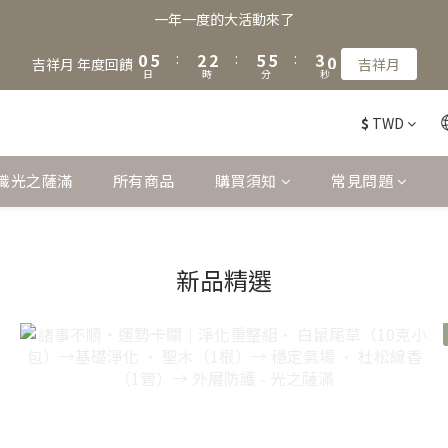
2
7
4
4
7
7
4
一年一度的大活動來了
1
6
3
3
6
6
3
0
5
:
2
2
:
5
5
:
2
9
吉祥月 年度回饋
吉祥月
日
時
分
秒
4
1
1
4
4
1
8
3
0
0
3
3
0
7
$
TWD
2
2
2
6
1
1
1
5
0
0
0
4
識光之薩滿
所有商品
購買須知
常見問題
3
2
1
0
新品精選