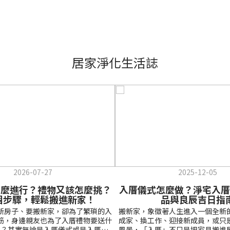
居家淨化生活誌
2026-07-27
2025-12-05
怎麼進行？禮物又該怎麼挑？
入厝儀式怎麼做？淨宅入厝
個步驟，輕鬆搬進新家！
品與良辰吉日指
新房子、要搬新家，卻為了繁瑣的入
搬新家，象徵著人生進入一個全新
筋，身邊親友也為了入厝禮物要送什
成家、換工作、迎接新成員，或只
已？其實無論是入厝儀式或是入厝禮
風景，「入厝」不只是把家具搬進