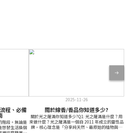
2025-11-26
流程、必備
關於線香/香品你知道多少?
臥
南
關於光之薩滿你知道多少?Q1: 光之薩滿是什麼？用
來做什麼？光之薩滿是一個自 2011 年成立的靈性品
的階段。無論是
想
牌，核心理念是「分享純天然、最原始的植物與香
是想替生活換個
確
木能量」，提供身心靈淨化、場域清理、情緒穩定
屋裡這麼簡單，
為