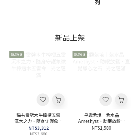
列
工作和休息時間分隔開來，身心才能獲得真正的放鬆。想做到這
點，不妨從視覺和嗅覺著手，例如回到家便點起線香，或是在玄關
處擺放紫水晶、黑曜石等天然礦石，藉由這些專屬的回家儀式，告
訴自己「今天的工作已經順利結束，可以好好休息了」。如何空間
淨化、氣場梳理？推薦適合你的5款小物想改變空間的氣場，其實不
需要繁雜的過程，透過嗅覺、視覺，就能簡單轉換心情，為單一的
新品上架
空間帶來不一樣的變化。以下推薦你5款適合擺放於居家、辦公桌的
小物，不僅兼具生活美學，也能陪伴你沉澱心情，重拾內心的平靜
與專注。【思緒明鏡】辦公室招財聚能．思維敏銳天使石文書水晶
新品9折
新品9折
組 -光之薩滿坐在辦公室一整天，思緒總是被繁雜的公事填滿，覺得
心神疲憊嗎？光之薩滿這款天使石文書水晶組，精選天使石方錐、
紫水晶、黃鐵礦、印度神石、虎眼石、綠血石，以及黑碧璽多款水
晶，並貼心附贈加州淨化白草棒棒糖、祕魯聖木棍、品牌布袋，以
及白色小圓盤。充滿質感的擺設很適合放在辦公桌，為工作環境帶
來煥然一新的視覺感，讓你在緊湊的工作間隙中，能有一處靜心沉
澱的角落，好好梳理繁雜的思緒，充飽電後再繼續手邊的工作。 📖
延伸閱讀：喚醒水晶的潛力!水晶淨化入門指南 稀有難得聖物 雷劈
木降真木五雷令吊飾 -光之薩滿 想找一款帶有沉穩氣場又具有質感
的隨身飾品嗎？光之薩滿這款五雷令吊飾，正面刻有「五雷號
令」、背面雕刻「總召萬靈」等字樣，兩側則刻上二十八星宿名
稀有雷劈木牛樟榴五雷
星霧紫境｜紫水晶
稱。五雷牌又稱雷令，源於古時軍隊的虎符，上圓下方的獨特外觀
沉木之力・隨身守護象徵
Amethyst・助眠放鬆・
融合了天地的象徵意涵，在傳統民俗文化中，有浩然正氣與祈福安
牛樟瘤木五雷令 - 光之薩
直覺靜心之石 -光之薩滿
NT$3,312
NT$1,580
定的美好祝願的意涵，這款吊飾無論是隨身佩戴，或是點綴於居家
滿
NT$3,680
環境中，都能彰顯出獨特且高雅的品味。杜松 Juniper天然植物香