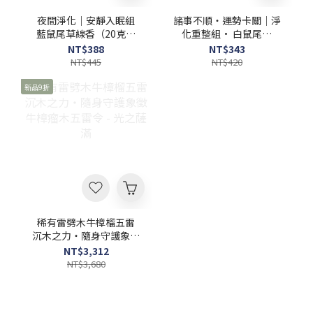
夜間淨化｜安靜入眠組
諸事不順・運勢卡關｜淨
藍鼠尾草線香（20克小
化重整組• 白鼠尾草
管） • 阿拉伯乳香樹脂
（10克小包）→基礎淨化
NT$388
NT$343
（1包） • 聖木棍（1
• 聖木（1根）→ 穩定氣
NT$445
NT$420
根） - 光之薩滿
場 • 杜松線香（1管）→
外層防護 - 光之薩滿
新品9折
稀有雷劈木牛樟榴五雷
沉木之力・隨身守護象徵
牛樟瘤木五雷令 - 光之薩
NT$3,312
滿
NT$3,680