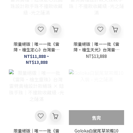
限量絕版｜唯一一批《雷
限量絕版｜唯一一批《雷
降・檜生定心》台灣雷劈
降・檜生天光》台灣雷劈
黃檜｜鈕珠定心式圓珠設
黃檜設計款天珠款手珠｜
NT$11,888 ~
NT$13,888
計款手珠不撞款收藏級 -
不撞款收藏級 -光之薩滿
NT$13,888
光之薩滿
售完
限量絕版｜唯一一批《雷
Goloka白鼠尾草茶燭10