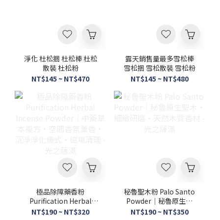
淨化 杜松捆 杜松棒 杜松
露天銷售量最多雪松棒
散裝 杜松粉
雪松捆 雪松散裝 雪松粉
NT$145 ~ NT$470
NT$145 ~ NT$480
極品除障藥香粉
秘魯聖木粉 Palo Santo
Purification Herbal
Powder｜秘魯原生聖
Incense Powder｜中藥
木・細緻研磨・天然木質
NT$190 ~ NT$320
NT$190 ~ NT$350
草本複方・空間香氛薰
香材 - 光之薩滿