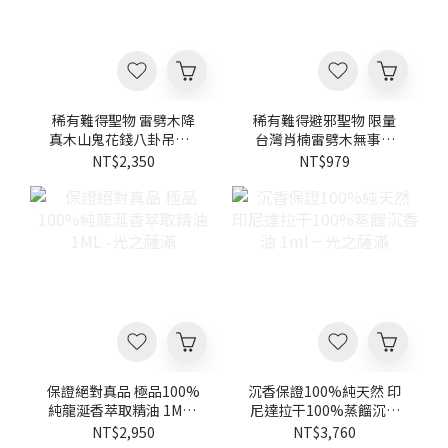
稀有難得聖物 雷劈木降
稀有難得避邪聖物 限量
真木山鬼花錢八卦吊飾 -
台灣肖楠雷劈木無事牌
光之薩滿
共七種-光之薩滿
NT$2,350
NT$979
保證絕對真品 極品100%
沉香保證100%純天然 印
純龍涎香萃取精油 1ML -
尼達拉干100%蒸餾沉香
光之薩滿
油 1ml－光之薩滿
NT$2,950
NT$3,760