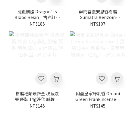
龍血樹脂 Dragon’s
蘇門答臘安息香樹脂
Blood Resin｜古老紅色
Sumatra Benzoin
樹脂・空間淨化・儀式薰
Resin｜神聖香脂・安定
NT$185
NT$107
香香材 -光之薩滿
淨化・靜心冥想香材 - 光
之薩滿
樹脂種類最齊全 埃及沒
阿曼皇家綠乳香 Omani
藥 袋裝 14g淨化 脈輪 薰
Green Frankincense｜
香 南美 印加文化儀式 琥
頂級清透神聖樹脂・皇室
NT$145
NT$145
珀 阿茲 -光之薩滿
等級薰香（10g） -光之
薩滿