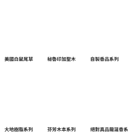
過這些行為分隔生活和工作，就能慢慢找到自己的步調。 學會堅定
拒絕別人：每個人的精力和時間有限，如果不懂得拒絕別人，過度
承擔工作和情緒的話，就容易消耗心力，讓自己非常疲倦，因此學
會堅定拒絕別人、明確彼此的界線是重要的第一步。建立自己的下
班切換儀式感：如果生活和工作沒有區隔開來，即使下班了也仍在
煩惱工作。建議下班到家後可以點燃香氛蠟燭，為自己打造一個簡
單的儀式感，告訴自己「今天的工作已經結束了」，讓自己到家之
後能好好放鬆。職場犯小人怎麼辦？4個實用步驟化解職場焦慮在工
作上遇到溝通卡關，或是付出沒有被看見時，比起陷入情緒消耗，
不如透過以下4個行動步驟，幫助自己沉澱情緒、重拾內心的平靜，
找回工作和生活的平衡。Step 1：劃清公私界線，掌握溝通主導權
美國白鼠尾草
秘魯印加聖木
自製香品系列
職場上有許多摩擦，起因和權責不分、溝通界線模糊有關，因此面
對容易產生爭議的交辦事項，溝通時建議盡量透過Email或通訊軟
體，以便留下文字紀錄，保持資訊透明與客觀；雖然保持友善的工
作態度，但也要注意社交距離，不要過度分享個人私生活或承擔起
不屬於自己的責任與情緒。Step 2： 清理辦公桌雜物，打造整潔的
工作空間維持工作環境整潔，有助於工作時集中注意力，進而提升
工作效率。所以，養成定期整理辦公桌、電腦桌面的習慣非常重
要，建議平常就可以順手把桌面上的垃圾丟掉，並且把常用物件放
回原位。Step 3： 透過呼吸法讓心情沉澱面對溝通不順，或是會議
氛圍不佳，導致負面情緒即將被激發時，先別急著馬上反應。醫師
建議，運用「4-7-8呼吸法」（持續吸氣4秒、屏氣7秒、再緩慢吐氣
8秒），並輔以香氛陪伴，可以舒緩當下的躁動與焦慮，讓思緒與情
緒逐漸沉澱、恢復平穩，進而能以更理性的態度面對後續的溝通。
大地樹脂系列
芬芳木本系列
絕對真品龍涎香系
Step 4： 用香氛或礦石建立專屬生活儀式劃清個人生活的界線，把