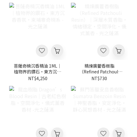
菩薩奇楠沉香精油 1ML｜
精煉廣藿香樹脂
植物界的鑽石・東方沉香
（Refined Patchouli
香氛・柬埔寨奇楠系 - 光
Resin）｜深層木質香
NT$4,250
NT$730
之薩滿
脂・情緒穩定・空間淨
化・儀式薰香 - 光之薩滿