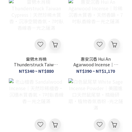
雷劈木肖楠
惠安沉香 Hui An
Thunderstruck Taiwan
Agarwood Incense｜珍
Cypress｜天然珍稀木質
稀沉香木質香・天然香
NT$340 ~ NT$880
NT$390 ~ NT$1,170
香・沉淨空間香氛・7吋
韻・7吋臥香線香－光之
臥香線香－光之薩滿
薩滿