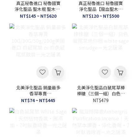
真正秘魯進口 秘魯國寶
真正秘魯進口 秘魯國寶
淨化聖品 聖木棍 聖木條-
淨化聖品【龍血聖木棍
光之薩滿
聖木條】Dragon’s
NT$145 ~ NT$620
NT$120 ~ NT$500
Blood palo santo薰香
淨化負能量-光之薩滿
北美淨化聖品 銷量最多
北美淨化聖品白鼠尾草棒
香草專賣
棒糖（三個一組）白色鼠
10G/30G/50g/100g美國
尾草迷你捆 white sage
NT$74 ~ NT$445
NT$479
進口 白鼠尾草 or 白色鼠
smudge－光之薩滿
尾草散裝－光之薩滿