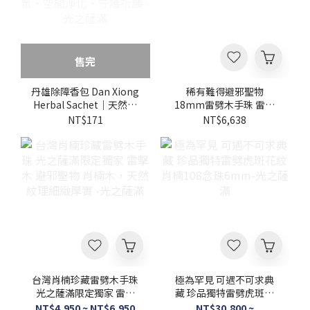
售完
丹雄除障香包 Dan Xiong
稀有難得避邪聖物
Herbal Sachet｜天然草
18mm雷劈木手珠 雷擊
本複方・除障避穢香氛・
木 野生波羅蜜雷劈木系
NT$171
NT$6,638
空間淨化・守護祈願 -光
列
之薩滿
台灣肖楠珍藏雷劈木手珠
極為罕見 可遇不可求典
光之薩滿限定獨家 雷擊
藏 珍品獨特雷劈虎斑花
木 避邪聖物 肖楠木，天
紋肖楠108念珠6mm-光
NT$4,950 ~ NT$6,950
NT$30,800 ~