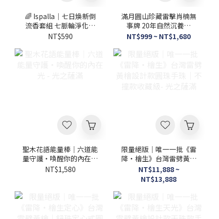
🌈 Ispalla｜七日煥新倒
滿月圓山珍藏雷擊肖楠無
流香套組 七脈輪淨化・
事牌 20年自然沉養老
秘魯聖木倒流香・靜心冥
料・厚油甜香・稀有山林
NT$590
NT$999 ~ NT$1,680
想香薰 -光之薩滿
珍木收藏級 - 光之薩滿
聖木花語能量棒｜六道能
限量絕版｜唯一一批《雷
量守護・喚醒你的內在光
降・檜生》台灣雷劈黃檜
- 光之薩滿
設計款圓珠手珠｜不撞款
NT$1,580
NT$11,888 ~
收藏級- 光之薩滿
NT$13,888