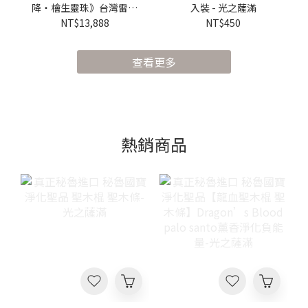
降・檜生靈珠》台灣雷劈
入裝 - 光之薩滿
黃檜設計款桶珠 × 鈕珠
NT$13,888
NT$450
手珠｜不撞款收藏級 -光
之薩滿
查看更多
熱銷商品