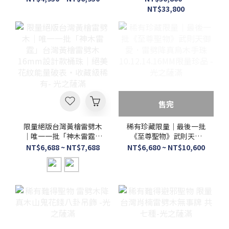
然紋理細緻厚實 -光之薩
之薩滿
NT$33,800
滿
售完
限量絕版台灣黃檜雷劈木
稀有珍藏限量｜最後一批
｜唯一一批「神木雷霆」
《至尊聖物》武則天御
台灣黃檜雷劈木16mm設
愛．雷劈降真烏木手珠
NT$6,688 ~ NT$7,688
NT$6,680 ~ NT$10,600
計款桶珠｜絕美花紋能量
10.12.14.16MM限量珍品
破表・收藏級稀有- 光之
-光之薩滿
薩滿