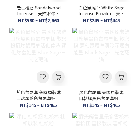
老山檀香 Sandalwood
白色鼠尾草 White Sage
Incense｜天然珍稀檀
Incense Powder｜美國
香・沉穩木質香氣・7吋
進口天然鼠尾草・精緻研
NT$580 ~ NT$2,660
NT$245 ~ NT$445
臥香線香－光之薩滿
磨・植物香氛香粉 -光之
薩滿
藍色鼠尾草 美國原裝進
黑色鼠尾草 美國原裝進
口乾燥藍色鼠尾草捆 散
口乾燥黑色鼠尾草捆 散
葉 粉招財鼠尾草活化停
葉 粉 夢幻鼠尾草清除深
NT$145 ~ NT$465
NT$145 ~ NT$465
滯 顯化財富能量 Blue
層負能量 Black Sage -
Sage－光之薩滿
光之薩滿