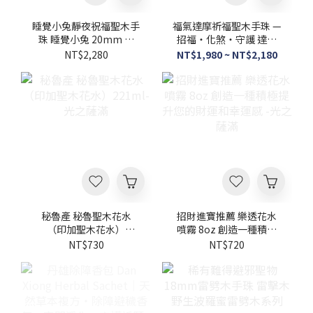
睡覺小兔靜夜祝福聖木手
福氣達摩祈福聖木手珠 —
珠 睡覺小兔 20mm ×
招福‧化煞‧守護 達摩
12mm 聖木手珠 -光之薩
手珠 15mm×10mm
NT$2,280
NT$1,980 ~ NT$2,180
滿
.20MM×12mm秘魯聖木
-光之薩滿
秘魯產 秘魯聖木花水
招財進寶推薦 樂透花水
（印加聖木花水）
噴霧 8oz 創造一種積極
221ml-光之薩滿
提升您的財運和幸運感 -
NT$730
NT$720
光之薩滿