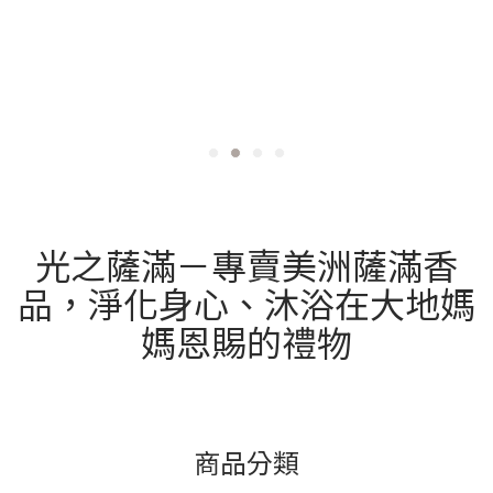
往是因為沒有建立起清晰的心理邊界，導致自己過度承擔了他人的
情緒與過度解讀環境訊息，容易將無心的行為解讀為惡意。氣場與
環境的相互影響：當內心疲憊時，更容易放大壓力我們身處的空間
與環境，隨時都在與個人的「氣場」進行著微細而緊密的互動，這
裡所說的「氣場」，其實就是我們內在的精神狀態、情緒能量與專
注力。當一個人長期處於高壓、睡眠不足或長期內耗的狀態時，做
事便容易出現小瑕疵或疏失，進而引發周遭的關切與檢討，讓人產
生「處處受阻」的挫折感；同時也可能會因為身心疲憊而使情緒被
放大，內心變得敏感，讓原本平凡的日常互動變得沉重而具壓迫
感。犯小人如何化解？重拾空間與心靈的平靜每當感覺身邊出現小
人時，最好的應對方式是將注意力回歸到自己身上。透過整理居住
與工作環境，能幫助自己同步梳理內心紛亂的思緒，進而在混亂的
光之薩滿－專賣美洲薩滿香
生活中重新建立秩序，找回內在的平靜與專注力。👉擺脫混亂思
緒，從清理環境開始辦公桌上堆滿文件、生活空間到處都散落著雜
品，淨化身心、沐浴在大地媽
物，光是視覺上就會帶來壓迫感，不僅容易影響工作效率，也會悄
悄引發內心的焦慮與混亂。此時藉由整理環境、搭配香氛與質感小
媽恩賜的禮物
物來放鬆心情，便能從中找回生活秩序；當內心恢復平靜，面對外
界的干擾與壓力時，自然也就能更加心平氣和。 整理環境：定期清
理身邊的環境和隨身物品，把用不到的雜物丟掉、回收；簡潔明亮
的生活空間，能降低視覺上帶來的壓力，有助於思緒清晰。搭配香
氛與質感小物：在整理完環境後，不妨點燃線香，或是擺放一塊質
感溫潤的天然礦石，藉由沉穩的香氣和視覺陪伴，為自己創造一個
安靜、能沉澱身心的角落。👉建立社交邊界，切換專屬儀式感在心
商品分類
中為自己築起一道健康的社交邊界，是建立秩序重要的一步，具體
方式包括學會拒絕別人、建立屬於自己的下班切換儀式感等等，透