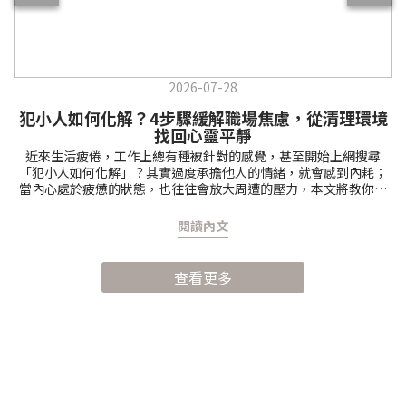
2026-07-28
犯小人如何化解？4步驟緩解職場焦慮，從清理環境
找回心靈平靜
近來生活疲倦，工作上總有種被針對的感覺，甚至開始上網搜尋
「犯小人如何化解」？其實過度承擔他人的情緒，就會感到內耗；
當內心處於疲憊的狀態，也往往會放大周遭的壓力，本文將教你透
過4個步驟來化解職場焦慮，重新找回生活的主導權。犯小人是什
麼？從人際關係來理解無論是在職場工作還是日常生活中，難免會
閱讀內文
有不斷付出，卻仍感覺被針對、處處受阻的時刻，在傳統文化中，
這種人際摩擦不斷或到處碰壁的感覺，常被通俗地形容為「犯小
人」。 當心中浮現「最近是不是犯小人？」的想法時，其實往往是
查看更多
身心發出的失衡警訊，代表潛意識察覺到人際往來漸漸流於猜忌與
防備，內心邊界頻頻遭到跨越。其實這不見得是有特定對象在惡意
刁難，更多是內在在提醒自己：現在的生活步調和社交頻率已經破
壞了內在的平靜，是時候重新建立清晰的個人邊界，找回生活的自
主權和安定感。為什麼總覺得被針對？人際邊界模糊帶來的不適感
每天下班或社交結束後，總覺得非常疲憊，對於同事的無心之言，
雖然努力說服自己可能只是心直口快，但還是難以抵抗內心油然而
生的排斥感，甚至覺得對方在暗示或針對自己？其實這種情況，往