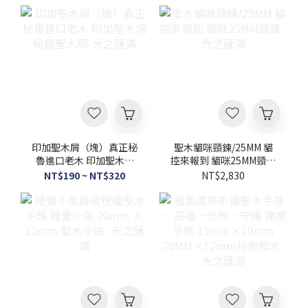
香・沉淨淨化儀式・磁場
清理 - 光之薩滿
印加聖木屑（塊）真正秘
聖木貓咪頸鍊/25MM 貓
魯進口老木 印加聖木塊
控來報到 貓咪25MM頸鍊
秘魯聖木屑-光之薩滿
- 光之薩滿
NT$190 ~ NT$320
NT$2,830