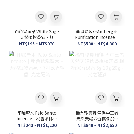
白色鼠尾草 White Sage
龍涎除障香Ambergris
｜天然植物香氣・無添
Purification Incense｜
加・7吋臥香線香－光之
天然草本調香・淨化香
NT$195 ~ NT$970
NT$580 ~ NT$4,300
薩滿
氛・7吋臥香線香－光之
薩滿
印加聖木 Palo Santo
稀有珍貴難得 香中王者
Incense｜秘魯珍稀聖
天然天賜珍香棋楠沉香
木・天然植物香氣・7吋
棋楠沉香線香 5g 10g
NT$240 ~ NT$1,220
NT$840 ~ NT$2,650
臥香線香 -光之薩滿
20g - 光之薩滿