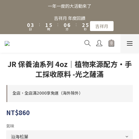
3
6
4
8
3
9
5
7
一年一度的大活動來了
2
5
3
7
2
8
4
6
1
4
2
6
1
7
3
5
吉祥月 年度回饋
0
3
:
1
5
:
0
6
:
2
4
吉祥月
日
時
分
秒
2
0
4
5
1
3
1
3
4
0
2
0
2
3
1
1
2
0
0
1
JR 保養油系列 4oz｜植物來源配方・手
0
工採收原料 -光之薩滿
全店，全店滿2000享免運（海外除外）
NT$860
氣味