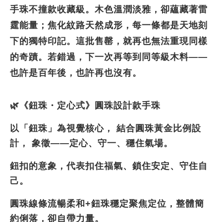
手珠不撞款收藏級
。木色溫潤淡雅，卻蘊藏著雷
霆能量；焦化紋路天然成形，每一條都是天地刻
下的獨特印記。這批售罄，就再也無法重現同樣
的奇蹟。若錯過，下一次再等到同等級木料——
也許是百年後，也許再也沒有。
🌿《鈕珠・定心式》圓珠設計款手珠
以「鈕珠」為視覺核心， 結合圓珠黃金比例設
計， 象徵——定心、守一、穩住氣場。
鈕扣的意象，代表扣住福氣、鎖住安定、守住自
己。
圓珠線條流暢柔和+鈕珠穩定聚焦定位，整體簡
約俐落，卻自帶力量。