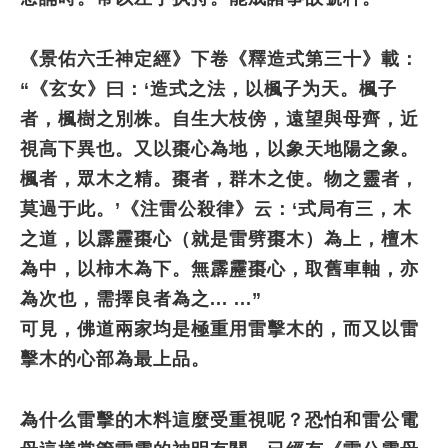
《景佑六壬神定經》下卷《釋造式第三十》載：
“《玄女》曰：‘造式之法，以楓子为天。楓子
者，楓樹之別株。自生大枝傍，遠望與母齊，近
視高下異也。又以棗心為地，以象天地陽之象。
楓者，眾木之精。棗者，群木之使。物之靈者，
莫過于此。’《注雷公殺律》云：‘式局有三，木
之道，以霹靂棗心（就是雷劈棗木）為上，檀木
為中，以柿木為下。無霹靂棗心，取舊車軸，亦
為次也，需擇良者為之... ...”
可見，佛道兩家均是極重用雷擊木的，而又以雷
擊木的心部為最上品。
為什么雷擊的木料這麼受重視呢？恐怕和雷公電