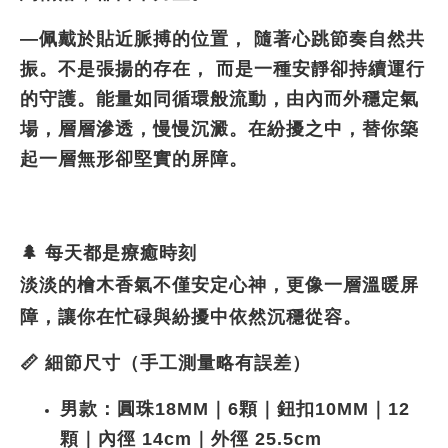
—佩戴於貼近脈搏的位置， 隨著心跳節奏自然共
振。不是張揚的存在， 而是一種安靜卻持續運行
的守護。能量如同循環般流動，由內而外穩定氣
場，層層滲透，慢慢沉澱。在紛擾之中，替你築
起一層無形卻堅實的屏障。
🌲 每天都是療癒時刻
淡淡的檜木香氣不僅安定心神，更像一層溫暖屏
障，讓你在忙碌與紛擾中依然沉穩從容。
📏 細節尺寸（手工測量略有誤差）
男款：圓珠18MM｜6顆｜鈕扣10MM｜12
顆｜內徑 14cm｜外徑 25.5cm