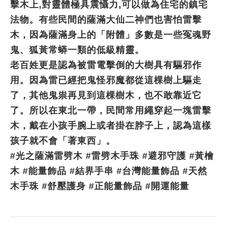
擊木上,對靈體極具震懾力,可以做為住宅的鎮宅
法物。有些民間的薩滿大仙二神們也害怕雷擊
木，因為薩滿身上的「附體」多數是一些冤魂野
鬼、狐黃常蟒一類的低級精靈。
老百姓更是認為被雷電擊倒的大樹具有驅邪作
用。因為雷已經把鬼怪邪魔都從這棵樹上驅走
了，其他鬼祟再見到這棵樹木，也不敢靠近它
了。所以在東北一帶，民間常用繩穿起一塊雷擊
木，戴在小孩手腕上或者掛在脖子上，認為這樣
孩子就不會「著東西」。    
#光之薩滿雷劈木 #雷劈木手珠 #避邪守護 #黃檜
木 #能量飾品 #結界手串 #台灣能量飾品 #天然
木手珠 #舒壓護身 #正能量飾品 #開運能量