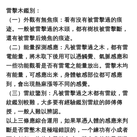
雷擊木鑑別：
（一）外觀有無焦痕：看有沒有被雷擊過的痕
迹。一般被雷擊過的木頭，都有樹枝被雷擊斷，
還有被雷擊后燒焦的痕迹。
（二）能量探測感應：凡被雷擊過之木，都有雷
電能量，將木取下後用可以憑觸覺、氣脈感應和
一些功能觀看是否有雷電之能量放出。雷擊木均
有能量，可感應出来，身體敏感部位都可感應
到，會出現熱麻漲等不同的感覺。
（三）雷紋鑒別：凡被雷擊過之木都有雷紋，雷
紋鑑別較難，大多要有經驗鑑別雷紋的師傅傳
授，一般人難以辨認。
以上三條應綜合運用，如果單憑人體的感應来判
斷是否雷墼木是極端錯誤的，一个練功有小成者