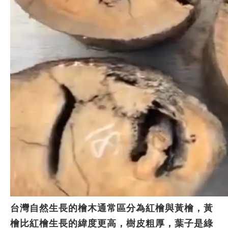
關於檜木：
台灣自然生長的檜木通常區分為紅檜與黃檜，黃
檜比紅檜生長的緯度更高，樹皮粗厚，葉子是綠