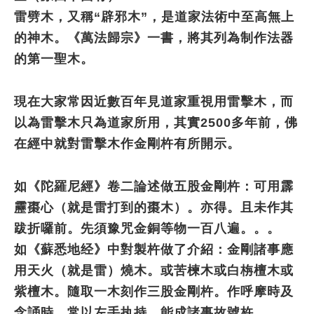
雷劈木，又稱“辟邪木”，是道家法術中至高無上
的神木。《萬法歸宗》一書，將其列為制作法器
的第一聖木。
現在大家常因近數百年見道家重視用雷擊木，而
以為雷擊木只為道家所用，其實2500多年前，佛
在經中就對雷擊木作金剛杵有所開示。
如《陀羅尼經》卷二論述做五股金剛杵：可用霹
靂棗心（就是雷打到的棗木）。亦得。且未作其
跋折囉前。先須豫咒金銅等物一百八遍。。。
如《蘇悉地经》中對製杵做了介紹：金剛諸事應
用天火（就是雷）燒木。或苦楝木或白栴檀木或
紫檀木。隨取一木刻作三股金剛杵。作呼摩時及
念誦時。常以左手执持。能成諸事故號杵。