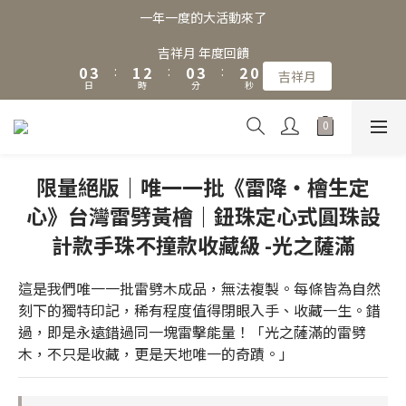
3
6
4
5
3
6
4
一年一度的大活動來了
2
5
3
4
2
5
3
1
4
2
3
1
4
2
吉祥月 年度回饋
0
3
:
1
2
:
0
3
:
1
9
吉祥月
日
時
分
秒
2
0
1
2
0
8
1
0
1
7
0
0
6
5
4
限量絕版｜唯一一批《雷降・檜生定
3
心》台灣雷劈黃檜｜鈕珠定心式圓珠設
2
1
計款手珠不撞款收藏級 -光之薩滿
0
這是我們唯一一批雷劈木成品，無法複製。每條皆為自然
刻下的獨特印記，稀有程度值得閉眼入手、收藏一生。錯
過，即是永遠錯過同一塊雷擊能量！「光之薩滿的雷劈
木，不只是收藏，更是天地唯一的奇蹟。」