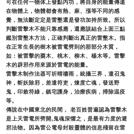
可在任何一物体上發點内功，將自身的能量傳递
在物體上，物體都會有熱、麻、漲等不同的感
覺，無法斷定定是雷墼還是發功加持所致。所以
判斷雷擊木不能只靠感應，還應該結合上面三點
鑑別雷墼木方法，正確判斷出真正的雷墼木。指
在正常生長的樹木被雷電劈到的那部分木質，
如：被雷擊的棗木、桃木、柳木、楊木等。雷擊
木的辟邪作用來源於雷電的能量。
雷擊木制作法器可祈晴禱雨，統攝三界，遣召鬼
神，斬妖除邪，差遣符吏，煉度亡魂，發送野
鬼，印敕符綠，鎮宅護身，治療疾病，掃除温疫
等。
傳說在中國東北的民間， 老百姓普遍認為雷擊木
是上天雷電所劈開,鬼魂深懼之，是最有力度的避
邪法物。因為雷公電母封殺靈體的信息殘留在雷