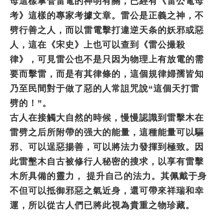
母這樣掌管雷電的神明有關，已經有《雷公電母
考》這樣的專家考據文章。雷公是正義之神，不
劈行善之人，而以雷電擊打違逆天条的妖邪或惡
人，這在《宋史》上也可以查到《雷公撮殺
律》，可見雷公也不是只因为物理上有放電的需
要而擊雷，而是有其律條的，這個規律婦孺皆知
乃至民間對于做了惡的人常詛咒說“這個天打雷
劈的！”。
古人在接觸大自然的時候，慢慢認識到雷擊木在
雷劈之后所附帶的强大的能量，這種能量可以驅
邪、可以逞惡揚善，可以將法力發揮到極致。因
此雷墼木自古被修行人秘密的搜求，以享有雷擊
木所具備的靈力， 提升自己的法力。其佩戴于身
不但可以抵御邪惡之氣近身，還可帶來祥瑞和幸
運，所以從古人們已將此視為貴重之物珍藏。