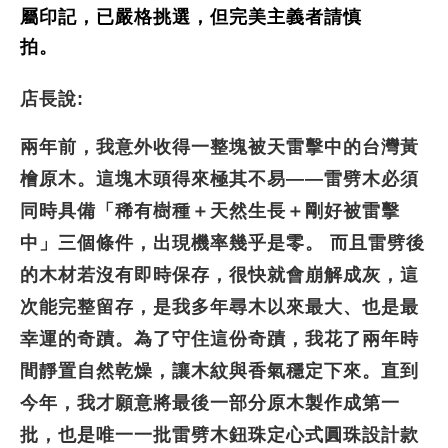
屬印記，已嚴格挑選，但完美主義者請慎
拍。
店長說:
兩年前，我意外收得一整塊被天雷擊中的台灣黃
檜原木。這塊木頭得來極其不易——雷劈木必須
同時具備「稀有樹種＋天然生長＋剛好被雷擊
中」三個條件，出現機率幾乎是零。 而且雷劈後
的木材若沒有即時保存，很快就會崩解成灰，這
次能完整留存，是我多年尋木以來最大、也是最
幸運的奇蹟。為了守住這份奇蹟，我花了兩年時
間靜置自然乾燥，讓木紋與香氣穩定下來。直到
今年，我才願意將最後一部分原木製作成第一
批，也是唯一一批雷劈木
鈕珠定心式圓珠設計款